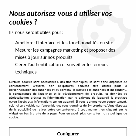
0
Nous autorisez-vous à utiliser vos
cookies ?
Ils nous seront utiles pour :
Home
>
Labels
>
Minority Music
Améliorer l'interface et les fonctionnalités du site
Minority Music
Mesurer les campagnes marketing et proposer des
mises à jour sur nos produits
Gérer l'authentification et surveiller les erreurs
SORT & FILTER
techniques
Certains cookies sont nécessaires à des fins techniques, ils sont donc dispensés de
PRESALES EXCLUSIVES
consentement. D'autres, non obligatoires, peuvent être utilisés pour la
personnalisation des annonces et du contenu, la mesure des annonces et du contenu,
la connaissance de l'audience et le développement de produits, les données de
géolocalisation précises et l'identification par le balayage de l'appareil, le stockage
12
et/ou l'accès aux informations sur un appareil. Si vous donnez votre consentement,
celui-ci sera valable sur l’ensemble des sous-domaines de Syncrophone. Vous disposez
de la possibilité de retirer votre consentement à tout moment en cliquant sur le
widget en bas à droite de la page. Pour en savoir plus, consulter notre politique de
cookie.
Configurer