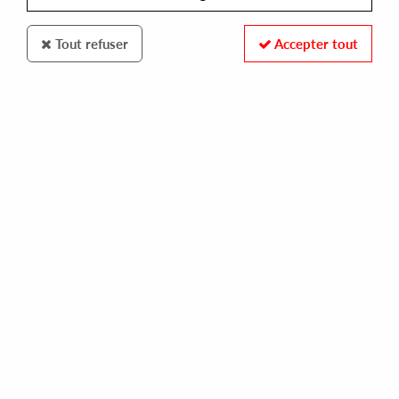
Tout refuser
Accepter tout
MINORITY MUSIC
HECTOR MORALEZ
check the flow
10,00 €