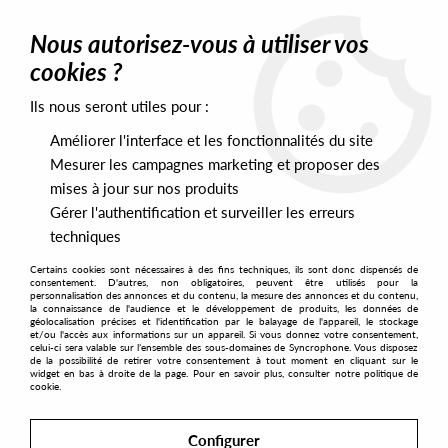
0
Nous autorisez-vous à utiliser vos
cookies ?
Ils nous seront utiles pour :
Home
>
Labels
>
Wasdat Music
>
Pirahnahead ft. Yaminah - I Do
Love U/ Abicah Soul
Améliorer l'interface et les fonctionnalités du site
Mesurer les campagnes marketing et proposer des
mises à jour sur nos produits
Gérer l'authentification et surveiller les erreurs
techniques
Certains cookies sont nécessaires à des fins techniques, ils sont donc dispensés de
consentement. D'autres, non obligatoires, peuvent être utilisés pour la
personnalisation des annonces et du contenu, la mesure des annonces et du contenu,
la connaissance de l'audience et le développement de produits, les données de
géolocalisation précises et l'identification par le balayage de l'appareil, le stockage
et/ou l'accès aux informations sur un appareil. Si vous donnez votre consentement,
celui-ci sera valable sur l’ensemble des sous-domaines de Syncrophone. Vous disposez
de la possibilité de retirer votre consentement à tout moment en cliquant sur le
widget en bas à droite de la page. Pour en savoir plus, consulter notre politique de
cookie.
Configurer