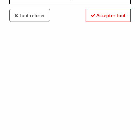
Tout refuser
Accepter tout
Wasdat Music
Pirahnahead ft. Yaminah
I Do Love U/ Abicah Soul
10
,
00
€
incl. taxes
REF. :
WDM-004
Pre-order now !
Tracks