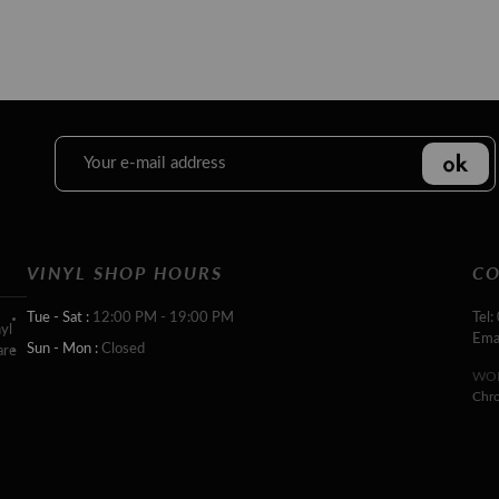
VINYL SHOP HOURS
CO
Tue - Sat :
12:00 PM - 19:00 PM
Tel:
yl
Ema
Sun - Mon :
Closed
are
WOR
Chr