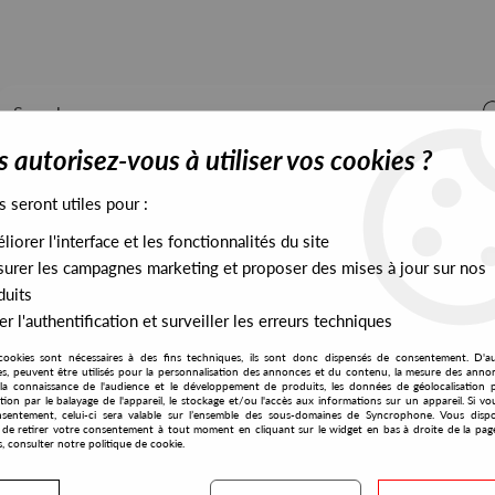
 autorisez-vous à utiliser vos cookies ?
s seront utiles pour :
iorer l'interface et les fonctionnalités du site
ALL STOCK
EXCLUSIVES
PRESALES EXCLUSIVES
urer les campagnes marketing et proposer des mises à jour sur nos
duits
r l'authentification et surveiller les erreurs techniques
cookies sont nécessaires à des fins techniques, ils sont donc dispensés de consentement. D'a
res, peuvent être utilisés pour la personnalisation des annonces et du contenu, la mesure des anno
la connaissance de l'audience et le développement de produits, les données de géolocalisation p
Wasdat Music
cation par le balayage de l'appareil, le stockage et/ou l'accès aux informations sur un appareil. Si 
sentement, celui-ci sera valable sur l’ensemble des sous-domaines de Syncrophone. Vous disp
té de retirer votre consentement à tout moment en cliquant sur le widget en bas à droite de la pag
s, consulter notre politique de cookie.
S EXCLUSIVES