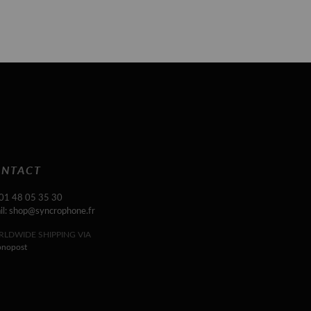
NTACT
 01 48 05 35 30
il: shop@syncrophone.fr
LDWIDE SHIPPING VIA
onopost