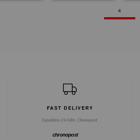
4
FAST DELIVERY
Expédition 24/48h : Chronopost
chronopost