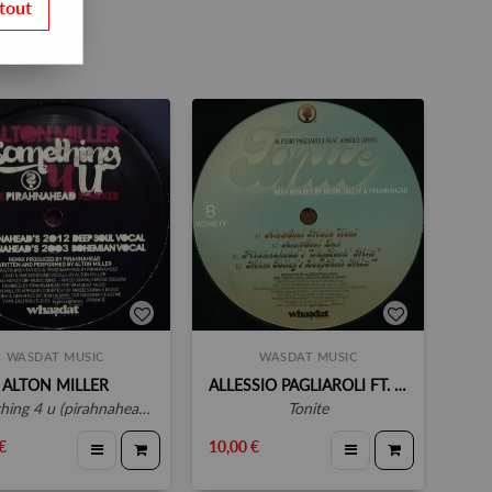
tout
WASDAT MUSIC
WASDAT MUSIC
ALTON MILLER
ALLESSIO PAGLIAROLI FT. ARNORLD JARVIS
ng 4 u (pirahnahead remixes)
tonite
€
10,00 €