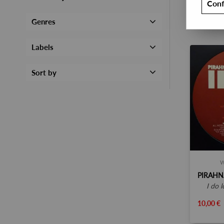
Conf
Genres
Labels
Sort by
W
i do 
10,00 €