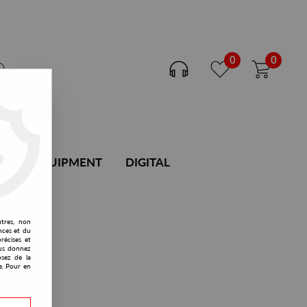
0
0
DJ EQUIPMENT
DIGITAL
utres, non
nces et du
récises et
vous donnez
osez de la
e. Pour en