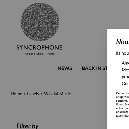
Nous
Ils nou
Amél
NEWS
BACK IN STOCK
Mes
pro
Gére
Home
>
Labels
>
Wasdat Music
Certains 
obligatoi
contenu, 
l'identifi
votre con
possibili
savoir plu
PRESALE
Filter by