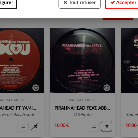
igurer
Tout refuser
Accepter 
4
ASDAT MUSIC
WASDAT MUSIC
PIRAHNAHEAD FT. YAMINAH
PIRAHNAHEAD FEAT. ABBY B.
love u/ abicah soul
celebrate
somethi
10,00 €
10,00 