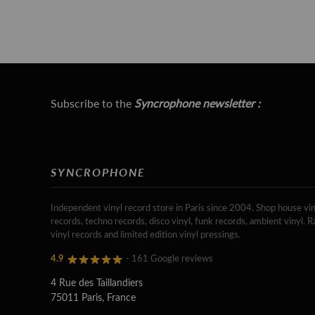
Subscribe to the
Syncrophone newsletter :
SYNCROPHONE
Independent vinyl record store in Paris since 2004. Shop house vin
records, techno records, disco vinyl, funk records, ambient vinyl. R
vinyl records and limited edition vinyl pressings.
4.9
- 161 Google reviews
4 Rue des Taillandiers
75011 Paris, France