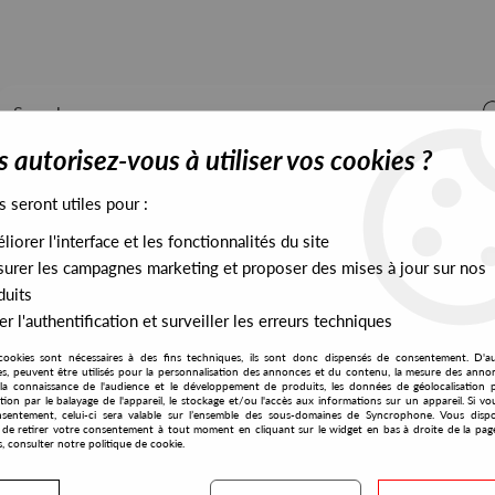
 autorisez-vous à utiliser vos cookies ?
s seront utiles pour :
iorer l'interface et les fonctionnalités du site
ALL STOCK
EXCLUSIVES
PRESALES EXCLUSIVES
urer les campagnes marketing et proposer des mises à jour sur nos
duits
r l'authentification et surveiller les erreurs techniques
cktronika - Jewel Classic EP
cookies sont nécessaires à des fins techniques, ils sont donc dispensés de consentement. D'a
Phonogramme
res, peuvent être utilisés pour la personnalisation des annonces et du contenu, la mesure des anno
la connaissance de l'audience et le développement de produits, les données de géolocalisation p
Professor Inc Feat La
cation par le balayage de l'appareil, le stockage et/ou l'accès aux informations sur un appareil. Si 
sentement, celui-ci sera valable sur l’ensemble des sous-domaines de Syncrophone. Vous disp
Jewel Classic EP
té de retirer votre consentement à tout moment en cliquant sur le widget en bas à droite de la pag
s, consulter notre politique de cookie.
10
,
00
€
incl. taxes