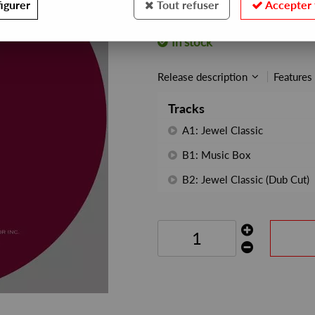
igurer
Tout refuser
Accepter 
REF. :
PHONOGRAMME7
In stock
Release description
Features
Tracks
A1: Jewel Classic
B1: Music Box
B2: Jewel Classic (Dub Cut)