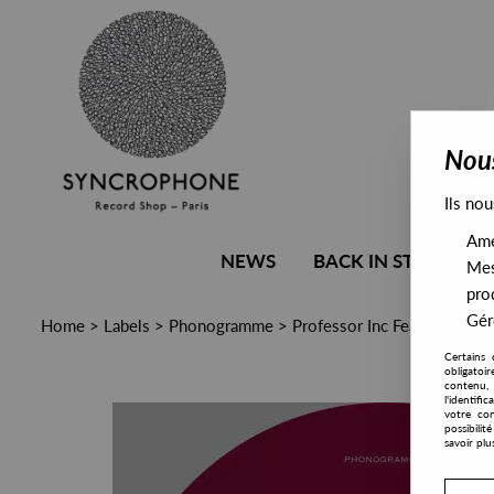
Nous
Ils nou
Amél
NEWS
BACK IN STOCK
Mes
pro
Gére
Home
>
Labels
>
Phonogramme
>
Professor Inc Feat Lady Bla
Certains 
obligatoi
contenu, 
l'identifi
votre con
possibili
savoir plu