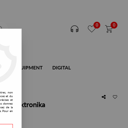
0
0
DJ EQUIPMENT
DIGITAL
utres, non
nces et du
récises et
dy Blacktronika
vous donnez
osez de la
e. Pour en