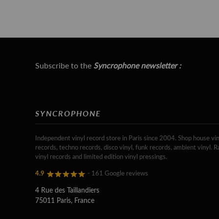
Subscribe to the
Syncrophone newsletter :
SYNCROPHONE
Independent vinyl record store in Paris since 2004. Shop house vin
records, techno records, disco vinyl, funk records, ambient vinyl. R
vinyl records and limited edition vinyl pressings.
4.9
- 161 Google reviews
4 Rue des Taillandiers
75011 Paris, France