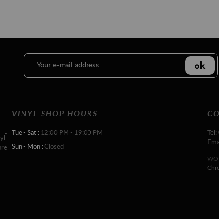
VINYL SHOP HOURS
CO
Tue - Sat :
12:00 PM - 19:00 PM
Tel:
yl
Ema
Sun - Mon :
Closed
are
WOR
Chr