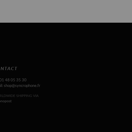
NTACT
 01 48 05 35 30
il: shop@syncrophone.fr
LDWIDE SHIPPING VIA
onopost