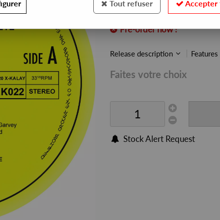
igurer
Tout refuser
Accepter 
REF. :
XK022
Pre-order now !
Release description
Features
Faites votre choix
Stock Alert Request