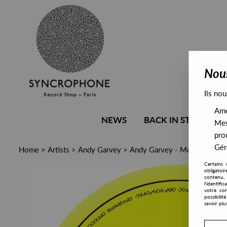
Nous
Ils nou
Amél
NEWS
BACK IN STOCK
Mes
pro
Gére
Home
>
Artists
>
Andy Garvey
>
Andy Garvey - More Than Me
Certains 
obligatoi
contenu, 
l'identifi
votre con
possibili
savoir plu