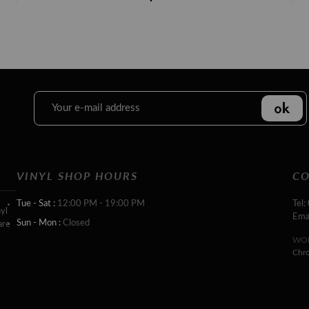
VINYL SHOP HOURS
CO
Tue - Sat :
12:00 PM - 19:00 PM
Tel:
yl
Ema
Sun - Mon :
Closed
are
WOR
Chr