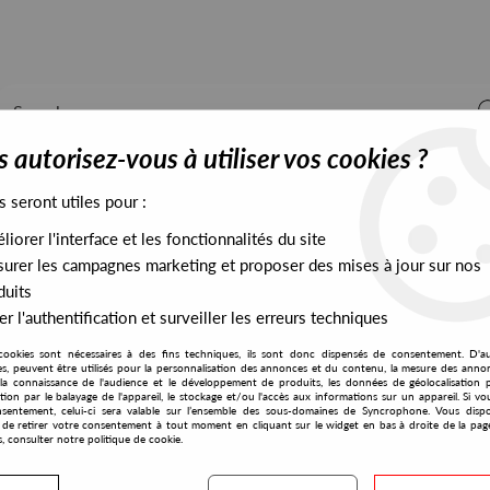
 autorisez-vous à utiliser vos cookies ?
s seront utiles pour :
iorer l'interface et les fonctionnalités du site
ALL STOCK
EXCLUSIVES
PRESALES EXCLUSIVES
urer les campagnes marketing et proposer des mises à jour sur nos
duits
r l'authentification et surveiller les erreurs techniques
ets The Eye Tred rmx
cookies sont nécessaires à des fins techniques, ils sont donc dispensés de consentement. D'a
X-Kalay
res, peuvent être utilisés pour la personnalisation des annonces et du contenu, la mesure des anno
la connaissance de l'audience et le développement de produits, les données de géolocalisation p
Andy Garvey
cation par le balayage de l'appareil, le stockage et/ou l'accès aux informations sur un appareil. Si 
sentement, celui-ci sera valable sur l’ensemble des sous-domaines de Syncrophone. Vous disp
More Than Meets The Eye 
té de retirer votre consentement à tout moment en cliquant sur le widget en bas à droite de la pag
s, consulter notre politique de cookie.
13
,
00
€
incl. taxes