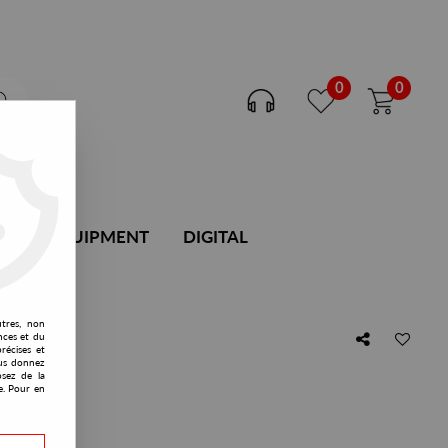
0
0
DJ EQUIPMENT
DIGITAL
utres, non
nces et du
récises et
vous donnez
osez de la
Tred rmx
e. Pour en