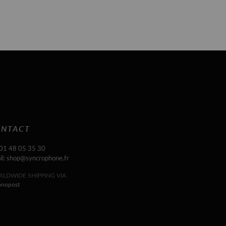
NTACT
 01 48 05 35 30
il: shop@syncrophone.fr
LDWIDE SHIPPING VIA
onopost