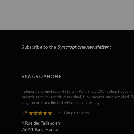
Subscribe to the
Syncrophone newsletter :
SYNCROPHONE
Independent vinyl record store in Paris since 2004. Shop house vin
records, techno records, disco vinyl, funk records, ambient vinyl. R
vinyl records and limited edition vinyl pressings.
4.9
- 161 Google reviews
4 Rue des Taillandiers
75011 Paris, France