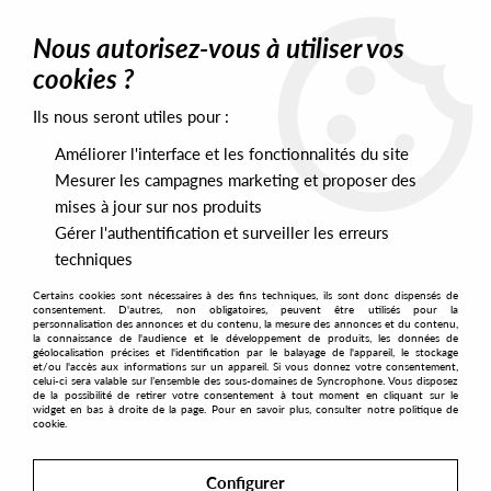
0
Nous autorisez-vous à utiliser vos
cookies ?
Ils nous seront utiles pour :
Home
>
Artists
>
Qnete
>
Qnete -Club Imagination EP
Améliorer l'interface et les fonctionnalités du site
Mesurer les campagnes marketing et proposer des
mises à jour sur nos produits
Gérer l'authentification et surveiller les erreurs
techniques
Certains cookies sont nécessaires à des fins techniques, ils sont donc dispensés de
consentement. D'autres, non obligatoires, peuvent être utilisés pour la
personnalisation des annonces et du contenu, la mesure des annonces et du contenu,
la connaissance de l'audience et le développement de produits, les données de
géolocalisation précises et l'identification par le balayage de l'appareil, le stockage
et/ou l'accès aux informations sur un appareil. Si vous donnez votre consentement,
celui-ci sera valable sur l’ensemble des sous-domaines de Syncrophone. Vous disposez
de la possibilité de retirer votre consentement à tout moment en cliquant sur le
widget en bas à droite de la page. Pour en savoir plus, consulter notre politique de
cookie.
Configurer