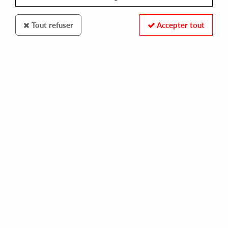
Tout refuser
Accepter tout
X-Kalay
Qnete
Club Imagination EP
14
,
00
€
incl. taxes
REF. :
XK024
Pre-order now !
Tracks