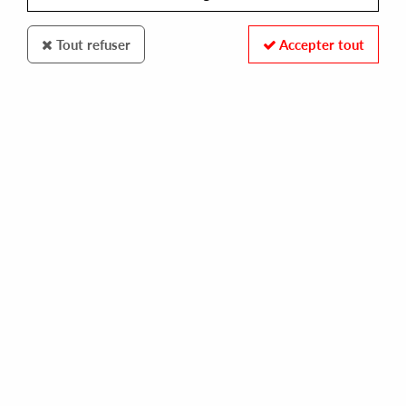
Tout refuser
Accepter tout
Space Grapes
Another Taste
Another Taste II - (Obi Deluxe Edition)
35
,
00
€
incl. taxes
REF. :
SGP016DLX
In stock
Tracks