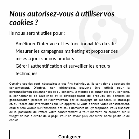
0
Nous autorisez-vous à utiliser vos
cookies ?
Ils nous seront utiles pour :
Home
>
Artists
>
Another Taste
>
Another Taste - Another Taste II -
(Obi Deluxe Edition)
Améliorer l'interface et les fonctionnalités du site
Mesurer les campagnes marketing et proposer des
mises à jour sur nos produits
Gérer l'authentification et surveiller les erreurs
techniques
Certains cookies sont nécessaires à des fins techniques, ils sont donc dispensés de
consentement. D'autres, non obligatoires, peuvent être utilisés pour la
personnalisation des annonces et du contenu, la mesure des annonces et du contenu,
la connaissance de l'audience et le développement de produits, les données de
géolocalisation précises et l'identification par le balayage de l'appareil, le stockage
et/ou l'accès aux informations sur un appareil. Si vous donnez votre consentement,
celui-ci sera valable sur l’ensemble des sous-domaines de Syncrophone. Vous disposez
de la possibilité de retirer votre consentement à tout moment en cliquant sur le
widget en bas à droite de la page. Pour en savoir plus, consulter notre politique de
cookie.
Configurer