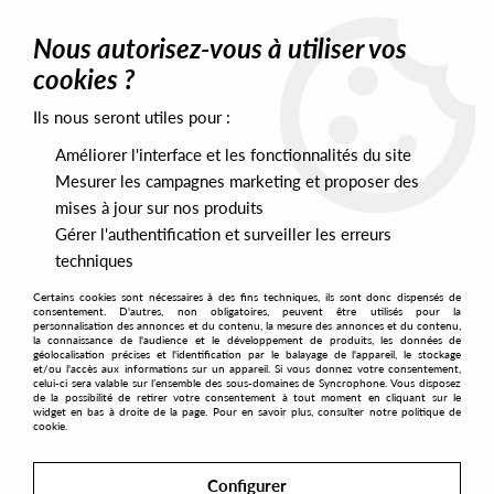
0
Nous autorisez-vous à utiliser vos
cookies ?
Ils nous seront utiles pour :
Home
>
Artists
>
Arsene
>
Arsene - It's A Feeling
Améliorer l'interface et les fonctionnalités du site
Mesurer les campagnes marketing et proposer des
mises à jour sur nos produits
Gérer l'authentification et surveiller les erreurs
techniques
Certains cookies sont nécessaires à des fins techniques, ils sont donc dispensés de
consentement. D'autres, non obligatoires, peuvent être utilisés pour la
personnalisation des annonces et du contenu, la mesure des annonces et du contenu,
la connaissance de l'audience et le développement de produits, les données de
géolocalisation précises et l'identification par le balayage de l'appareil, le stockage
et/ou l'accès aux informations sur un appareil. Si vous donnez votre consentement,
celui-ci sera valable sur l’ensemble des sous-domaines de Syncrophone. Vous disposez
de la possibilité de retirer votre consentement à tout moment en cliquant sur le
widget en bas à droite de la page. Pour en savoir plus, consulter notre politique de
cookie.
Configurer