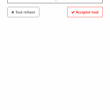
Tout refuser
Accepter tout
Star Creature
Arsene
It's A Feeling
22
,
00
€
incl. taxes
REF. :
SC1268
In stock
Tracks