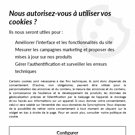
0
Nous autorisez-vous à utiliser vos
cookies ?
Ils nous seront utiles pour :
Home
>
Artists
>
Coral O’Connor
>
Coral O’Connor -
Conversations EP
Améliorer l'interface et les fonctionnalités du site
Mesurer les campagnes marketing et proposer des
mises à jour sur nos produits
Gérer l'authentification et surveiller les erreurs
techniques
Certains cookies sont nécessaires à des fins techniques, ils sont donc dispensés de
consentement. D'autres, non obligatoires, peuvent être utilisés pour la
personnalisation des annonces et du contenu, la mesure des annonces et du contenu,
la connaissance de l'audience et le développement de produits, les données de
géolocalisation précises et l'identification par le balayage de l'appareil, le stockage
et/ou l'accès aux informations sur un appareil. Si vous donnez votre consentement,
celui-ci sera valable sur l’ensemble des sous-domaines de Syncrophone. Vous disposez
de la possibilité de retirer votre consentement à tout moment en cliquant sur le
widget en bas à droite de la page. Pour en savoir plus, consulter notre politique de
cookie.
Configurer