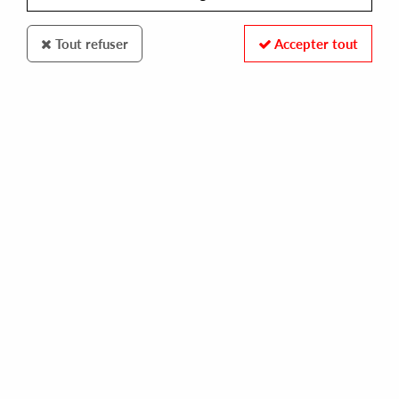
Tout refuser
Accepter tout
Rutilance
Coral O’Connor
Conversations EP
12
,
00
€
incl. taxes
REF. :
RUTI024
Pre-order now !
Tracks