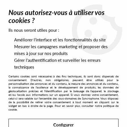
0
Nous autorisez-vous à utiliser vos
cookies ?
Ils nous seront utiles pour :
Home
>
Artists
>
DJ Steaw
>
DJ Steaw - Paradise 2020 EP
Améliorer l'interface et les fonctionnalités du site
Mesurer les campagnes marketing et proposer des
mises à jour sur nos produits
Gérer l'authentification et surveiller les erreurs
techniques
Certains cookies sont nécessaires à des fins techniques, ils sont donc dispensés de
consentement. D'autres, non obligatoires, peuvent être utilisés pour la
personnalisation des annonces et du contenu, la mesure des annonces et du contenu,
la connaissance de l'audience et le développement de produits, les données de
géolocalisation précises et l'identification par le balayage de l'appareil, le stockage
et/ou l'accès aux informations sur un appareil. Si vous donnez votre consentement,
celui-ci sera valable sur l’ensemble des sous-domaines de Syncrophone. Vous disposez
de la possibilité de retirer votre consentement à tout moment en cliquant sur le
widget en bas à droite de la page. Pour en savoir plus, consulter notre politique de
cookie.
Configurer