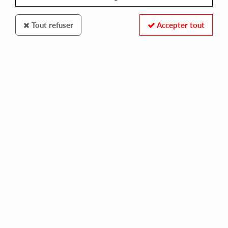
Tout refuser
Accepter tout
Rutilance
DJ Steaw
Paradise 2020 EP
12
,
00
€
incl. taxes
REF. :
RUTI023
Pre-order now !
Tracks