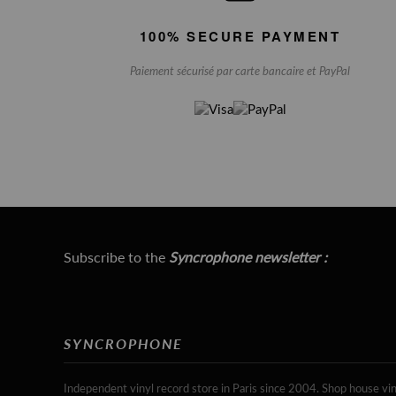
100% SECURE PAYMENT
Paiement sécurisé par carte bancaire et PayPal
Subscribe to the
Syncrophone newsletter :
SYNCROPHONE
Independent vinyl record store in Paris since 2004. Shop house vin