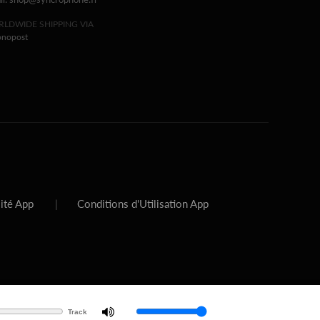
il: shop@syncrophone.fr
LDWIDE SHIPPING VIA
onopost
lité App
|
Conditions d'Utilisation App
Track