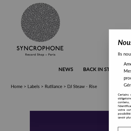
Nous
Ils nou
Amél
NEWS
BACK IN STOCK
Mes
pro
Gére
Home
>
Labels
>
Rutilance
>
DJ Steaw - Rise
Certains 
obligatoi
contenu, 
l'identifi
votre con
possibili
savoir plu