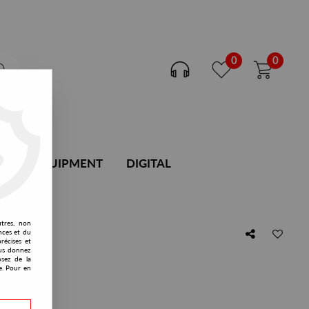
0
0
DJ EQUIPMENT
DIGITAL
utres, non
nces et du
récises et
vous donnez
osez de la
e. Pour en