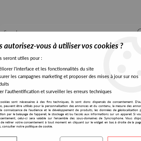
 autorisez-vous à utiliser vos cookies ?
s seront utiles pour :
iorer l'interface et les fonctionnalités du site
ALL STOCK
EXCLUSIVES
PRESALES EXCLUSIVES
urer les campagnes marketing et proposer des mises à jour sur nos
duits
r l'authentification et surveiller les erreurs techniques
cookies sont nécessaires à des fins techniques, ils sont donc dispensés de consentement. D'a
Rutilance
res, peuvent être utilisés pour la personnalisation des annonces et du contenu, la mesure des anno
la connaissance de l'audience et le développement de produits, les données de géolocalisation p
DJ Steaw
cation par le balayage de l'appareil, le stockage et/ou l'accès aux informations sur un appareil. Si 
sentement, celui-ci sera valable sur l’ensemble des sous-domaines de Syncrophone. Vous disp
Rise
té de retirer votre consentement à tout moment en cliquant sur le widget en bas à droite de la pag
s, consulter notre politique de cookie.
22
,
00
€
incl. taxes