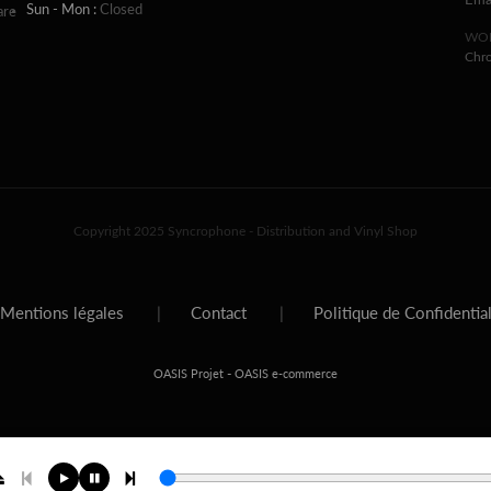
Ema
Sun - Mon :
Closed
are
WOR
Chr
Copyright 2025 Syncrophone - Distribution and Vinyl Shop
Mentions légales
|
Contact
|
Politique de Confidentia
-
OASIS Projet
OASIS e-commerce