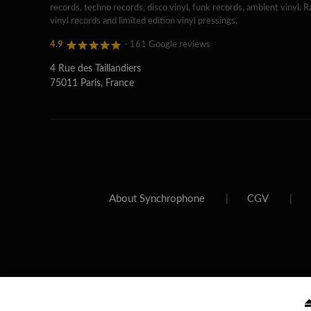
records, techno records, disco vinyl, funk records, ambient vinyl. R
vinyl records and limited edition vinyl pressings.
4.9
- 161 Google reviews
4 Rue des Taillandiers
75011 Paris, France
About Synchrophone
|
CGV
|