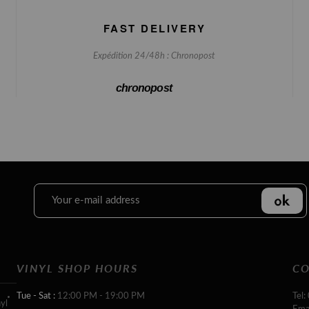
FAST DELIVERY
Expédition 24/48h : Chronopost
chronopost
VINYL SHOP HOURS
CO
Tue - Sat :
12:00 PM - 19:00 PM
Tel:
yl