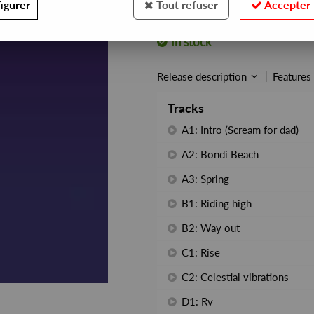
igurer
Tout refuser
Accepter 
REF. :
RUTI001LP
In stock
Release description
Features
Tracks
A1: Intro (Scream for dad)
A2: Bondi Beach
A3: Spring
B1: Riding high
B2: Way out
C1: Rise
C2: Celestial vibrations
D1: Rv