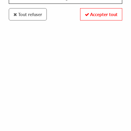
Tout refuser
Accepter tout
Mint Condition
Demonik
Labyrinthe
14
,
00
€
incl. taxes
REF. :
MC049
Pre-order now !
Tracks