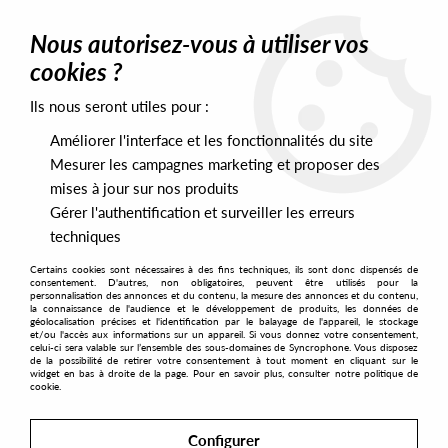
0
Nous autorisez-vous à utiliser vos
cookies ?
Ils nous seront utiles pour :
Home
>
Artists
>
Demonik
>
Demonik - Labyrinthe
Améliorer l'interface et les fonctionnalités du site
Mesurer les campagnes marketing et proposer des
mises à jour sur nos produits
Gérer l'authentification et surveiller les erreurs
techniques
Certains cookies sont nécessaires à des fins techniques, ils sont donc dispensés de
consentement. D'autres, non obligatoires, peuvent être utilisés pour la
personnalisation des annonces et du contenu, la mesure des annonces et du contenu,
la connaissance de l'audience et le développement de produits, les données de
géolocalisation précises et l'identification par le balayage de l'appareil, le stockage
et/ou l'accès aux informations sur un appareil. Si vous donnez votre consentement,
celui-ci sera valable sur l’ensemble des sous-domaines de Syncrophone. Vous disposez
de la possibilité de retirer votre consentement à tout moment en cliquant sur le
widget en bas à droite de la page. Pour en savoir plus, consulter notre politique de
cookie.
Configurer