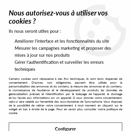
0
Nous autorisez-vous à utiliser vos
cookies ?
Ils nous seront utiles pour :
Home
>
Genres
>
House
>
FTG & MYNDRILL - Skylax Factory
Améliorer l'interface et les fonctionnalités du site
Mesurer les campagnes marketing et proposer des
mises à jour sur nos produits
Gérer l'authentification et surveiller les erreurs
techniques
Certains cookies sont nécessaires à des fins techniques, ils sont donc dispensés de
consentement. D'autres, non obligatoires, peuvent être utilisés pour la
personnalisation des annonces et du contenu, la mesure des annonces et du contenu,
la connaissance de l'audience et le développement de produits, les données de
géolocalisation précises et l'identification par le balayage de l'appareil, le stockage
et/ou l'accès aux informations sur un appareil. Si vous donnez votre consentement,
celui-ci sera valable sur l’ensemble des sous-domaines de Syncrophone. Vous disposez
de la possibilité de retirer votre consentement à tout moment en cliquant sur le
widget en bas à droite de la page. Pour en savoir plus, consulter notre politique de
cookie.
Configurer