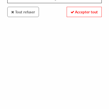
Tout refuser
Accepter tout
Skylax Factory
FTG & MYNDRILL
Skylax Factory
10
,
00
€
incl. taxes
REF. :
LAXFACT1