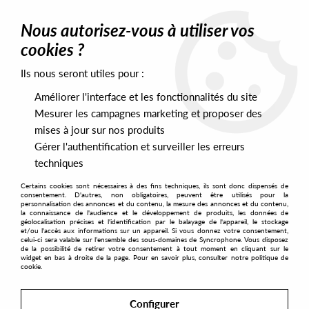
0
Nous autorisez-vous à utiliser vos
cookies ?
Ils nous seront utiles pour :
Home
>
Artists
>
Nathan Coles
>
Get Fucked - The Singles
Améliorer l'interface et les fonctionnalités du site
Mesurer les campagnes marketing et proposer des
mises à jour sur nos produits
Gérer l'authentification et surveiller les erreurs
techniques
Certains cookies sont nécessaires à des fins techniques, ils sont donc dispensés de
consentement. D'autres, non obligatoires, peuvent être utilisés pour la
personnalisation des annonces et du contenu, la mesure des annonces et du contenu,
la connaissance de l'audience et le développement de produits, les données de
géolocalisation précises et l'identification par le balayage de l'appareil, le stockage
et/ou l'accès aux informations sur un appareil. Si vous donnez votre consentement,
celui-ci sera valable sur l’ensemble des sous-domaines de Syncrophone. Vous disposez
de la possibilité de retirer votre consentement à tout moment en cliquant sur le
widget en bas à droite de la page. Pour en savoir plus, consulter notre politique de
cookie.
Configurer