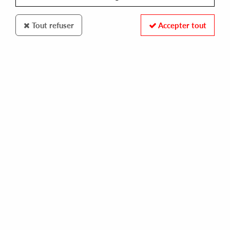
Tout refuser
Accepter tout
Repeat
Get Fucked
The Singles
45
,
00
€
incl. taxes
REF. :
REPEAT30
Pre-order now !
Tracks