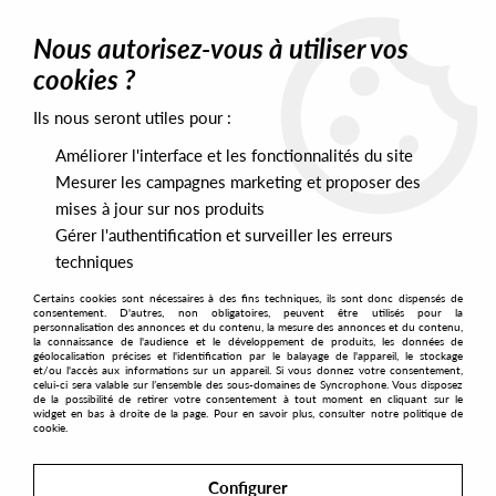
0
Nous autorisez-vous à utiliser vos
cookies ?
Ils nous seront utiles pour :
Home
>
Genres
>
House
>
Tech House
>
Grant Dell - Dis
Chronicles Vol 1
Améliorer l'interface et les fonctionnalités du site
Mesurer les campagnes marketing et proposer des
mises à jour sur nos produits
Gérer l'authentification et surveiller les erreurs
techniques
Certains cookies sont nécessaires à des fins techniques, ils sont donc dispensés de
consentement. D'autres, non obligatoires, peuvent être utilisés pour la
personnalisation des annonces et du contenu, la mesure des annonces et du contenu,
la connaissance de l'audience et le développement de produits, les données de
géolocalisation précises et l'identification par le balayage de l'appareil, le stockage
et/ou l'accès aux informations sur un appareil. Si vous donnez votre consentement,
celui-ci sera valable sur l’ensemble des sous-domaines de Syncrophone. Vous disposez
de la possibilité de retirer votre consentement à tout moment en cliquant sur le
widget en bas à droite de la page. Pour en savoir plus, consulter notre politique de
cookie.
Configurer