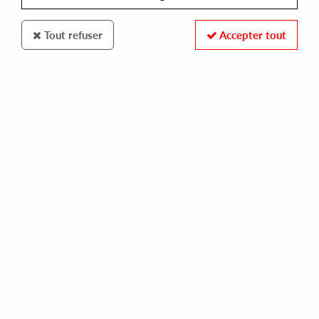
Tout refuser
Accepter tout
Repeat
Grant Dell
Dis Chronicles Vol 1
15
,
00
€
incl. taxes
REF. :
REPEAT12
Pre-order now !
Tracks