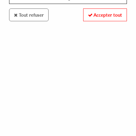
Tout refuser
Accepter tout
Hot N' Spicy
HOLDTight
Hot & Spicy (VOL.5 )
13
,
00
€
incl. taxes
REF. :
HNS005
Pre-order now !
Tracks