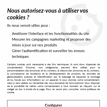
0
Nous autorisez-vous à utiliser vos
cookies ?
Ils nous seront utiles pour :
Home
>
Artists
>
HOLDTight
>
HOLDTight - Hot & Spicy (VOL.5 )
Améliorer l'interface et les fonctionnalités du site
Mesurer les campagnes marketing et proposer des
mises à jour sur nos produits
Gérer l'authentification et surveiller les erreurs
techniques
Certains cookies sont nécessaires à des fins techniques, ils sont donc dispensés de
consentement. D'autres, non obligatoires, peuvent être utilisés pour la
personnalisation des annonces et du contenu, la mesure des annonces et du contenu,
la connaissance de l'audience et le développement de produits, les données de
géolocalisation précises et l'identification par le balayage de l'appareil, le stockage
et/ou l'accès aux informations sur un appareil. Si vous donnez votre consentement,
celui-ci sera valable sur l’ensemble des sous-domaines de Syncrophone. Vous disposez
de la possibilité de retirer votre consentement à tout moment en cliquant sur le
widget en bas à droite de la page. Pour en savoir plus, consulter notre politique de
cookie.
Configurer