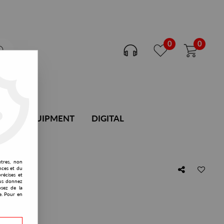
0
0
DJ EQUIPMENT
DIGITAL
utres, non
nces et du
récises et
vous donnez
osez de la
e. Pour en