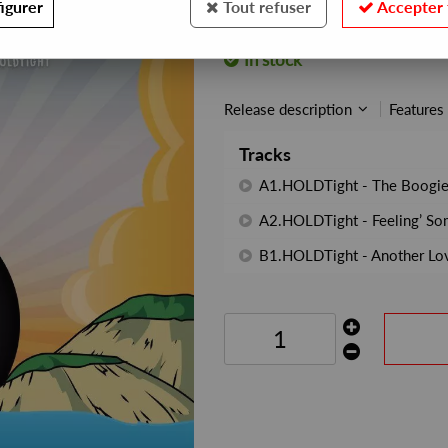
igurer
Tout refuser
Accepter 
REF. :
HNS008
In stock
Release description
Features
Tracks
A1.HOLDTight - The Boogie
A2.HOLDTight - Feeling’ So
B1.HOLDTight - Another Lo