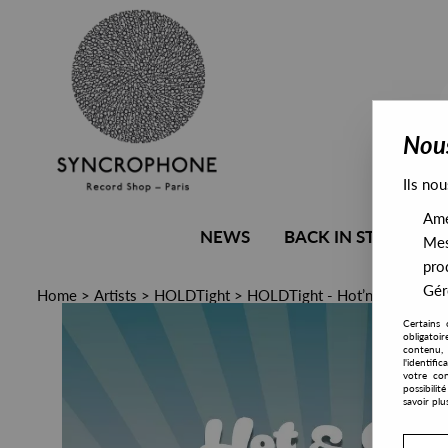
Nous
Ils nou
Amél
NEWS
BACK IN STOCK
Mes
pro
Gére
Home
>
Artists
>
HOLDTight
>
HOLDTight - Hot’n’Spicy Vol.
Certains 
obligatoi
contenu, 
l'identifi
votre con
possibili
savoir plu