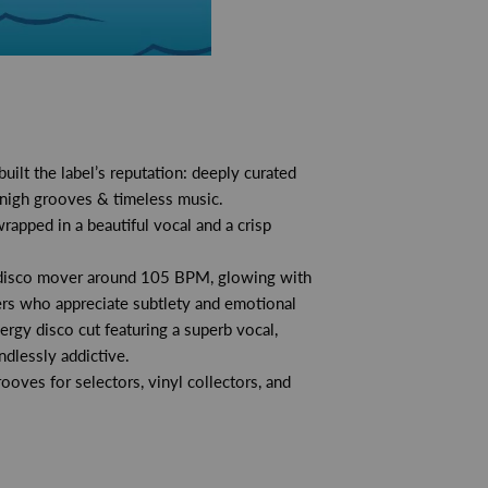
uilt the label’s reputation: deeply curated
 nigh grooves & timeless music.
apped in a beautiful vocal and a crisp
w-disco mover around 105 BPM, glowing with
ners who appreciate subtlety and emotional
nergy disco cut featuring a superb vocal,
endlessly addictive.
ooves for selectors, vinyl collectors, and