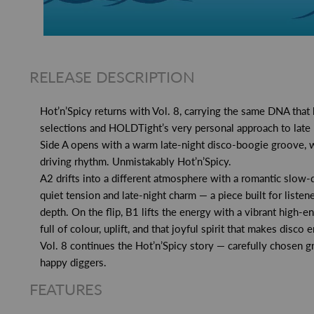
RELEASE DESCRIPTION
Hot’n’Spicy returns with Vol. 8, carrying the same DNA that b
selections and HOLDTight’s very personal approach to late
Side A opens with a warm late-night disco-boogie groove, wr
driving rhythm. Unmistakably Hot’n’Spicy.
A2 drifts into a different atmosphere with a romantic slo
quiet tension and late-night charm — a piece built for liste
depth. On the flip, B1 lifts the energy with a vibrant high-e
full of colour, uplift, and that joyful spirit that makes disco 
Vol. 8 continues the Hot’n’Spicy story — carefully chosen gr
happy diggers.
FEATURES