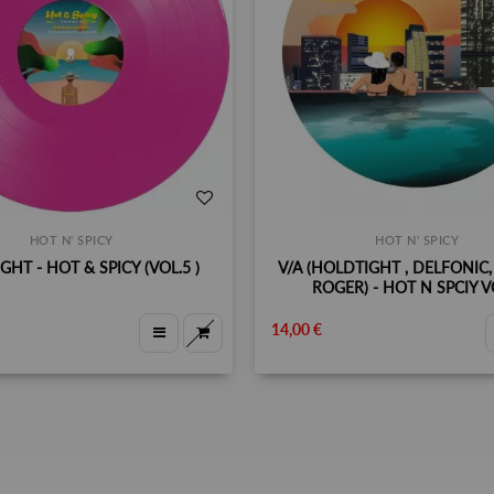
HOT N' SPICY
HOT N' SPICY
HT - HOT & SPICY (VOL.5 )
V/A (HOLDTIGHT , DELFONIC
ROGER) - HOT N SPCIY V
14,00 €