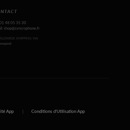
NTACT
 01 48 05 35 30
il: shop@syncrophone.fr
LDWIDE SHIPPING VIA
onopost
lité App
|
Conditions d'Utilisation App