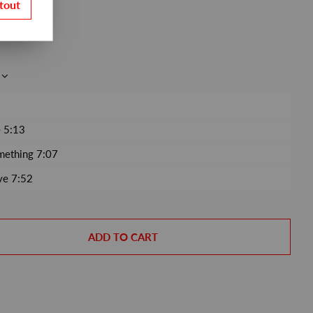
tout
 5:13
mething 7:07
ve 7:52
ADD TO CART