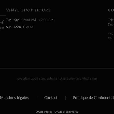
VINYL SHOP HOURS
CO
Tue - Sat :
12:00 PM - 19:00 PM
Tel:
yl
Ema
Sun - Mon :
Closed
are
WOR
Chr
Copyright 2025 Syncrophone - Distribution and Vinyl Shop
Mentions légales
|
Contact
|
Politique de Confidentia
-
OASIS Projet
OASIS e-commerce