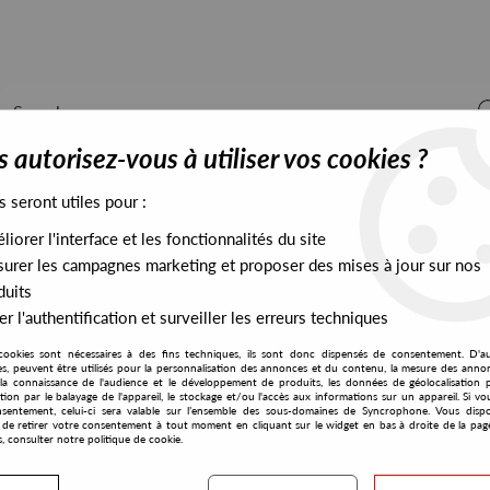
 autorisez-vous à utiliser vos cookies ?
s seront utiles pour :
iorer l'interface et les fonctionnalités du site
ALL STOCK
EXCLUSIVES
PRESALES EXCLUSIVES
urer les campagnes marketing et proposer des mises à jour sur nos
duits
r l'authentification et surveiller les erreurs techniques
8
cookies sont nécessaires à des fins techniques, ils sont donc dispensés de consentement. D'a
Hot N' Spicy
res, peuvent être utilisés pour la personnalisation des annonces et du contenu, la mesure des anno
la connaissance de l'audience et le développement de produits, les données de géolocalisation p
HOLDTight
cation par le balayage de l'appareil, le stockage et/ou l'accès aux informations sur un appareil. Si 
sentement, celui-ci sera valable sur l’ensemble des sous-domaines de Syncrophone. Vous disp
Hot’n’Spicy Vol.8
té de retirer votre consentement à tout moment en cliquant sur le widget en bas à droite de la pag
s, consulter notre politique de cookie.
14
,
00
€
incl. taxes