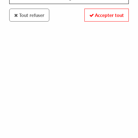
Tout refuser
Accepter tout
BE WITH
MFSB
mysteries of the world
35,00 €