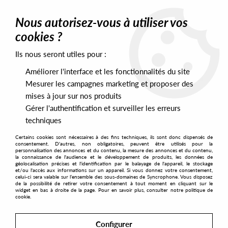
0
Nous autorisez-vous à utiliser vos
cookies ?
Ils nous seront utiles pour :
Home
>
Labels
>
Be with
Améliorer l'interface et les fonctionnalités du site
Be with
Mesurer les campagnes marketing et proposer des
mises à jour sur nos produits
Gérer l'authentification et surveiller les erreurs
SORT & FILTER
techniques
Certains cookies sont nécessaires à des fins techniques, ils sont donc dispensés de
PRESALES EXCLUSIVES
consentement. D'autres, non obligatoires, peuvent être utilisés pour la
personnalisation des annonces et du contenu, la mesure des annonces et du contenu,
la connaissance de l'audience et le développement de produits, les données de
géolocalisation précises et l'identification par le balayage de l'appareil, le stockage
18
et/ou l'accès aux informations sur un appareil. Si vous donnez votre consentement,
celui-ci sera valable sur l’ensemble des sous-domaines de Syncrophone. Vous disposez
de la possibilité de retirer votre consentement à tout moment en cliquant sur le
widget en bas à droite de la page. Pour en savoir plus, consulter notre politique de
cookie.
NEW
Configurer