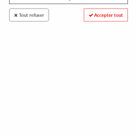
Tout refuser
Accepter tout
CONSTANT SOUND
BURNSKI / KEPLER
what we going to do?
14,00 €