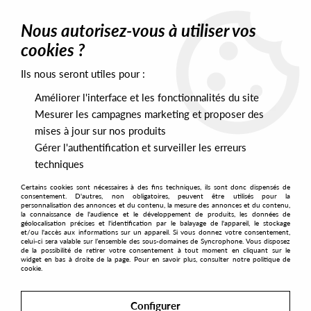
0
Nous autorisez-vous à utiliser vos
cookies ?
Ils nous seront utiles pour :
Home
>
Labels
>
Constant Sound
Améliorer l'interface et les fonctionnalités du site
Constant Sound
Mesurer les campagnes marketing et proposer des
mises à jour sur nos produits
Gérer l'authentification et surveiller les erreurs
SORT & FILTER
techniques
Certains cookies sont nécessaires à des fins techniques, ils sont donc dispensés de
PRESALES EXCLUSIVES
consentement. D'autres, non obligatoires, peuvent être utilisés pour la
personnalisation des annonces et du contenu, la mesure des annonces et du contenu,
la connaissance de l'audience et le développement de produits, les données de
géolocalisation précises et l'identification par le balayage de l'appareil, le stockage
2
et/ou l'accès aux informations sur un appareil. Si vous donnez votre consentement,
celui-ci sera valable sur l’ensemble des sous-domaines de Syncrophone. Vous disposez
de la possibilité de retirer votre consentement à tout moment en cliquant sur le
widget en bas à droite de la page. Pour en savoir plus, consulter notre politique de
cookie.
Configurer