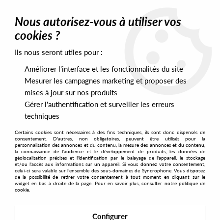
0
Nous autorisez-vous à utiliser vos
cookies ?
Ils nous seront utiles pour :
Home
>
Labels
>
Curiosity Records
Améliorer l'interface et les fonctionnalités du site
Curiosity Records
Mesurer les campagnes marketing et proposer des
mises à jour sur nos produits
Gérer l'authentification et surveiller les erreurs
SORT & FILTER
techniques
Certains cookies sont nécessaires à des fins techniques, ils sont donc dispensés de
PRESALES EXCLUSIVES
consentement. D'autres, non obligatoires, peuvent être utilisés pour la
personnalisation des annonces et du contenu, la mesure des annonces et du contenu,
la connaissance de l'audience et le développement de produits, les données de
géolocalisation précises et l'identification par le balayage de l'appareil, le stockage
1
et/ou l'accès aux informations sur un appareil. Si vous donnez votre consentement,
celui-ci sera valable sur l’ensemble des sous-domaines de Syncrophone. Vous disposez
de la possibilité de retirer votre consentement à tout moment en cliquant sur le
widget en bas à droite de la page. Pour en savoir plus, consulter notre politique de
cookie.
Configurer