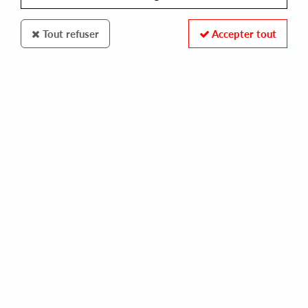
Tout refuser
Accepter tout
CURIOSITY RECORDS
ARNAUD LE TEXIER
loudness contour
10,00 €