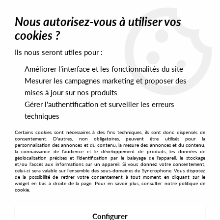
0
Nous autorisez-vous à utiliser vos
cookies ?
Ils nous seront utiles pour :
Home
>
Labels
>
Eerie
Améliorer l'interface et les fonctionnalités du site
Eerie
Mesurer les campagnes marketing et proposer des
mises à jour sur nos produits
Gérer l'authentification et surveiller les erreurs
SORT & FILTER
techniques
Certains cookies sont nécessaires à des fins techniques, ils sont donc dispensés de
PRESALES EXCLUSIVES
consentement. D'autres, non obligatoires, peuvent être utilisés pour la
personnalisation des annonces et du contenu, la mesure des annonces et du contenu,
la connaissance de l'audience et le développement de produits, les données de
géolocalisation précises et l'identification par le balayage de l'appareil, le stockage
1
et/ou l'accès aux informations sur un appareil. Si vous donnez votre consentement,
celui-ci sera valable sur l’ensemble des sous-domaines de Syncrophone. Vous disposez
de la possibilité de retirer votre consentement à tout moment en cliquant sur le
widget en bas à droite de la page. Pour en savoir plus, consulter notre politique de
cookie.
Configurer