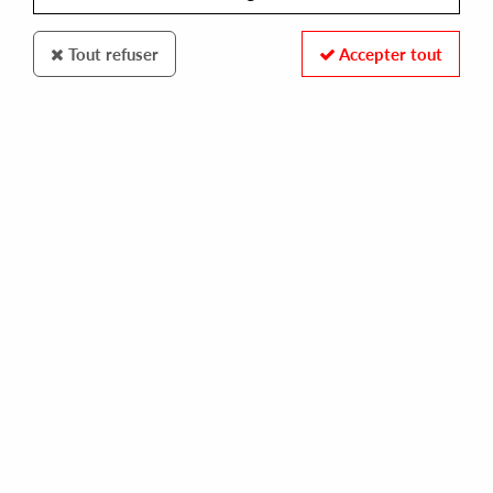
Tout refuser
Accepter tout
EERIE
MARCO SHUTTLE
inner euphoria
12,00 €