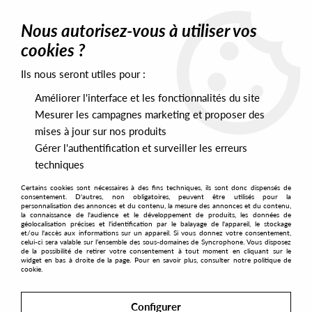
0
Nous autorisez-vous à utiliser vos
cookies ?
Ils nous seront utiles pour :
Home
>
Labels
>
Emphasis
Améliorer l'interface et les fonctionnalités du site
Emphasis
Mesurer les campagnes marketing et proposer des
mises à jour sur nos produits
Gérer l'authentification et surveiller les erreurs
SORT & FILTER
techniques
Certains cookies sont nécessaires à des fins techniques, ils sont donc dispensés de
PRESALES EXCLUSIVES
consentement. D'autres, non obligatoires, peuvent être utilisés pour la
personnalisation des annonces et du contenu, la mesure des annonces et du contenu,
la connaissance de l'audience et le développement de produits, les données de
géolocalisation précises et l'identification par le balayage de l'appareil, le stockage
7
et/ou l'accès aux informations sur un appareil. Si vous donnez votre consentement,
celui-ci sera valable sur l’ensemble des sous-domaines de Syncrophone. Vous disposez
de la possibilité de retirer votre consentement à tout moment en cliquant sur le
widget en bas à droite de la page. Pour en savoir plus, consulter notre politique de
cookie.
Configurer