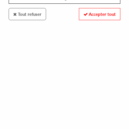
Tout refuser
Accepter tout
EMPHASIS
OBSOLETE MUSIC TECHNOLOGY
volatile ep
11,00 €