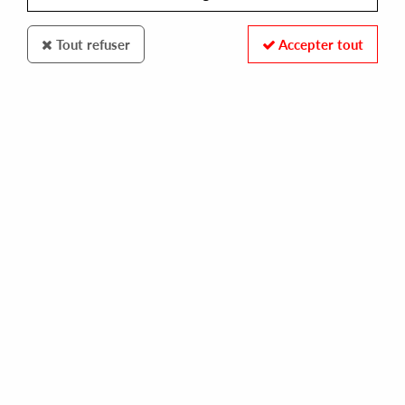
Tout refuser
Accepter tout
HEIST RECORDINGS
DAM SWINDLE/SCAN 7/FOUK /DEMUIR/ADRYIANO
heist classics vol 01
16,00 €