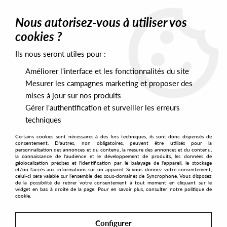
0
Nous autorisez-vous à utiliser vos
cookies ?
Ils nous seront utiles pour :
Home
>
Labels
>
Heist Recordings
Améliorer l'interface et les fonctionnalités du site
Heist Recordings
Mesurer les campagnes marketing et proposer des
mises à jour sur nos produits
Gérer l'authentification et surveiller les erreurs
SORT & FILTER
techniques
Certains cookies sont nécessaires à des fins techniques, ils sont donc dispensés de
PRESALES EXCLUSIVES
consentement. D'autres, non obligatoires, peuvent être utilisés pour la
personnalisation des annonces et du contenu, la mesure des annonces et du contenu,
la connaissance de l'audience et le développement de produits, les données de
géolocalisation précises et l'identification par le balayage de l'appareil, le stockage
12
et/ou l'accès aux informations sur un appareil. Si vous donnez votre consentement,
celui-ci sera valable sur l’ensemble des sous-domaines de Syncrophone. Vous disposez
de la possibilité de retirer votre consentement à tout moment en cliquant sur le
widget en bas à droite de la page. Pour en savoir plus, consulter notre politique de
cookie.
Configurer