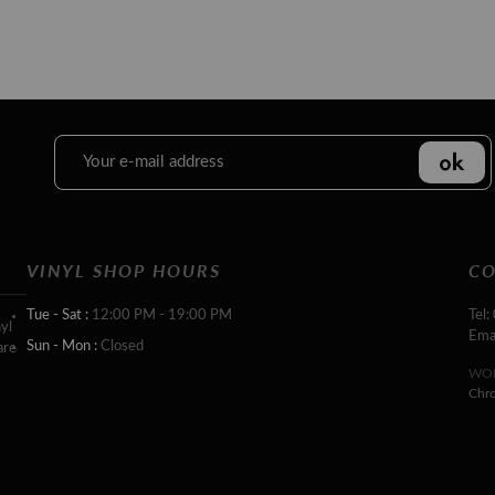
VINYL SHOP HOURS
CO
Tue - Sat :
12:00 PM - 19:00 PM
Tel:
yl
Ema
Sun - Mon :
Closed
are
WOR
Chr