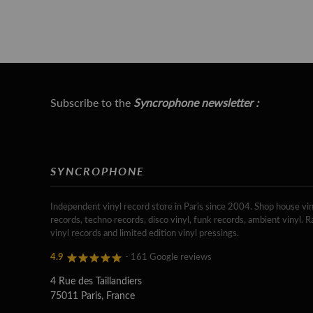
Subscribe to the
Syncrophone newsletter :
SYNCROPHONE
Independent vinyl record store in Paris since 2004. Shop house vin
records, techno records, disco vinyl, funk records, ambient vinyl. R
vinyl records and limited edition vinyl pressings.
4.9
- 161 Google reviews
4 Rue des Taillandiers
75011 Paris, France