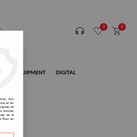
0
0
DJ EQUIPMENT
DIGITAL
utres, non
nces et du
récises et
vous donnez
osez de la
e. Pour en