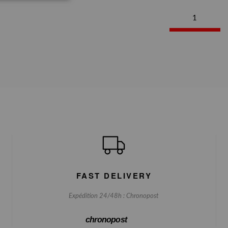
1
FAST DELIVERY
Expédition 24/48h : Chronopost
chronopost