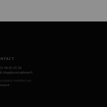
NTACT
 01 48 05 35 30
il: shop@syncrophone.fr
LDWIDE SHIPPING VIA
onopost