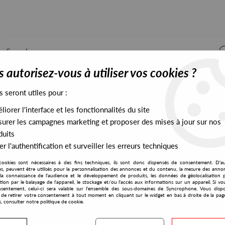
 autorisez-vous à utiliser vos cookies ?
s seront utiles pour :
iorer l'interface et les fonctionnalités du site
ALL STOCK
EXCLUSIVES
PRESALES EXCLUSIVES
urer les campagnes marketing et proposer des mises à jour sur nos
duits
r l'authentification et surveiller les erreurs techniques
cookies sont nécessaires à des fins techniques, ils sont donc dispensés de consentement. D'a
res, peuvent être utilisés pour la personnalisation des annonces et du contenu, la mesure des anno
la connaissance de l'audience et le développement de produits, les données de géolocalisation p
Sino
cation par le balayage de l'appareil, le stockage et/ou l'accès aux informations sur un appareil. Si 
sentement, celui-ci sera valable sur l’ensemble des sous-domaines de Syncrophone. Vous disp
té de retirer votre consentement à tout moment en cliquant sur le widget en bas à droite de la pag
s, consulter notre politique de cookie.
S EXCLUSIVES