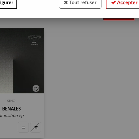
igurer
Tout refuser
Accepter 
1
SINO
BENALES
transition ep