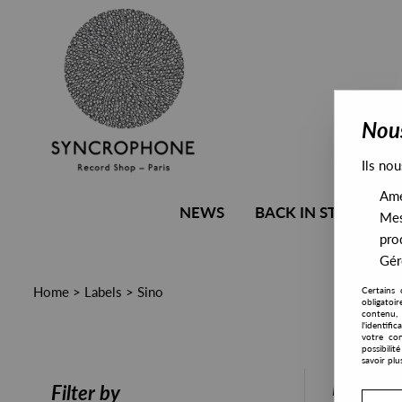
Nous
Ils nou
Amél
NEWS
BACK IN STOCK
Mes
pro
Gére
Home
>
Labels
>
Sino
Certains 
obligatoi
contenu, 
l'identifi
votre con
possibili
savoir plu
PRESALE
Filter by