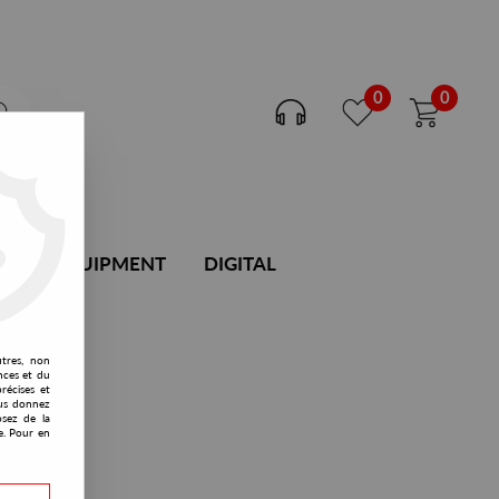
0
0
DJ EQUIPMENT
DIGITAL
utres, non
nces et du
récises et
vous donnez
osez de la
e. Pour en