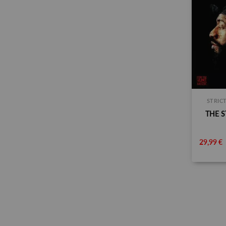
STRIC
THE S
29,99 €