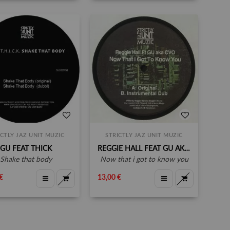
ICTLY JAZ UNIT MUZIC
STRICTLY JAZ UNIT MUZIC
GU FEAT THICK
REGGIE HALL FEAT GU AKA CVO
shake that body
now that i got to know you
€
13,00 €