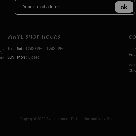
VINYL SHOP HOURS
CO
Tue - Sat :
12:00 PM - 19:00 PM
Tel:
yl
Ema
Sun - Mon :
Closed
are
WOR
Chr
Copyright 2025 Syncrophone - Distribution and Vinyl Shop