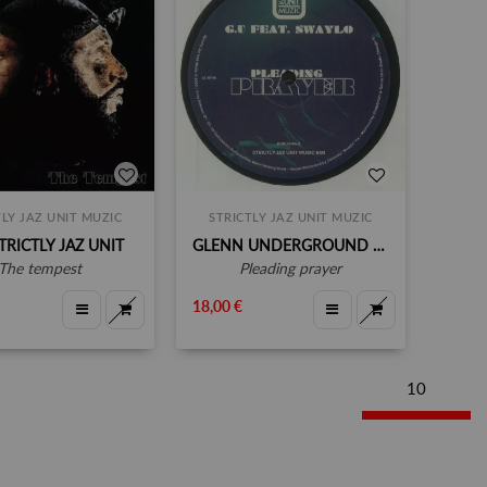
TLY JAZ UNIT MUZIC
STRICTLY JAZ UNIT MUZIC
TRICTLY JAZ UNIT
GLENN UNDERGROUND FEAT SWAYLO
the tempest
pleading prayer
18,00 €
10