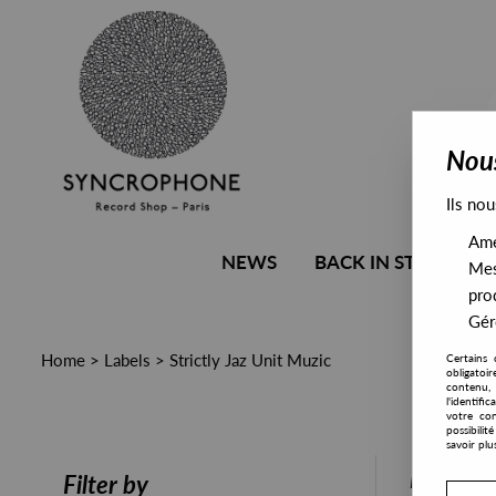
Nous
Ils nou
Amél
NEWS
BACK IN STOCK
Mes
pro
Gére
Home
>
Labels
>
Strictly Jaz Unit Muzic
Certains 
obligatoi
contenu, 
l'identifi
votre con
possibili
savoir plu
PRESALE
Filter by