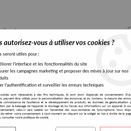
 autorisez-vous à utiliser vos cookies ?
s seront utiles pour :
iorer l'interface et les fonctionnalités du site
ALL STOCK
EXCLUSIVES
PRESALES EXCLUSIVES
urer les campagnes marketing et proposer des mises à jour sur nos
duits
r l'authentification et surveiller les erreurs techniques
cookies sont nécessaires à des fins techniques, ils sont donc dispensés de consentement. D'a
res, peuvent être utilisés pour la personnalisation des annonces et du contenu, la mesure des anno
la connaissance de l'audience et le développement de produits, les données de géolocalisation p
Strictly Jaz Unit Muzic
cation par le balayage de l'appareil, le stockage et/ou l'accès aux informations sur un appareil. Si 
sentement, celui-ci sera valable sur l’ensemble des sous-domaines de Syncrophone. Vous disp
té de retirer votre consentement à tout moment en cliquant sur le widget en bas à droite de la pag
s, consulter notre politique de cookie.
S EXCLUSIVES