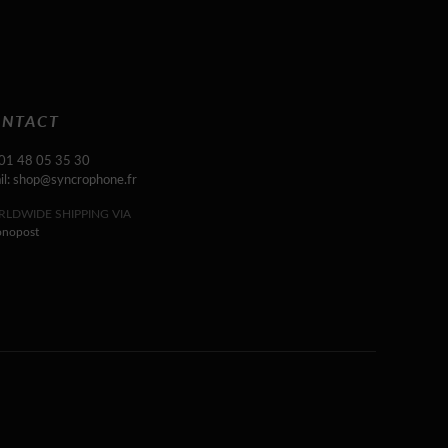
NTACT
 01 48 05 35 30
il: shop@syncrophone.fr
LDWIDE SHIPPING VIA
onopost