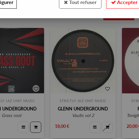
igurer
Tout refuser
Accepter 
10
TLY JAZ UNIT MUZIC
STRICTLY JAZ UNIT MUZIC
STR
N UNDERGROUND
GLENN UNDERGROUND
grass root
vaults vol 2
tonight 
18,00 €
20,00 