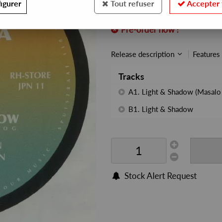
igurer
Tout refuser
Accepter 
REF. :
RH-STOREJPN11
Pre-order now !
Release description
Features
Tracks
A1. Light & Shadow (Masalo 
B1. Light & Shadow
Stock Alert Request