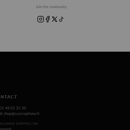
Join the community
NTACT
 01 48 05 35 30
il: shop@syncrophone.fr
LDWIDE SHIPPING VIA
onopost