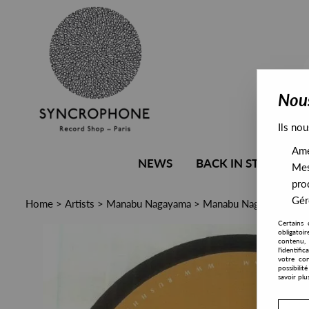
Nous
Ils nou
Amél
NEWS
BACK IN STOCK
Mes
pro
Gére
Home
>
Artists
>
Manabu Nagayama
>
Manabu Nagayama - Li
Certains 
obligatoi
contenu, 
l'identifi
votre con
possibili
savoir plu