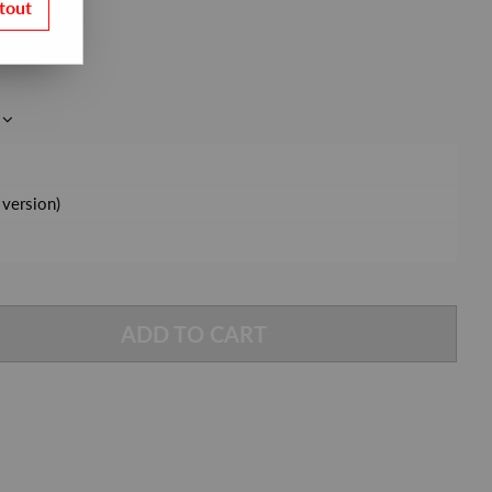
tout
version)
ADD TO CART