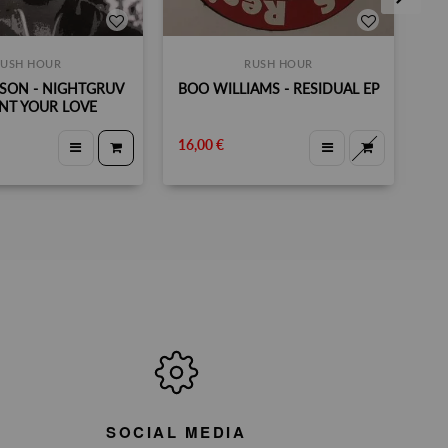
RUSH HOUR
RUSH HOUR
SON - NIGHTGRUV
BOO WILLIAMS - RESIDUAL EP
R
ANT YOUR LOVE
P
16,00 €
16
SOCIAL MEDIA