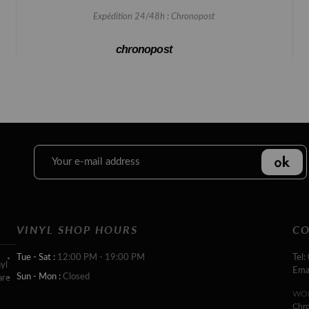
Expédition 24/48h : Chronopost
chronopost
VINYL SHOP HOURS
CO
Tue - Sat :
12:00 PM - 19:00 PM
Tel:
yl
Ema
Sun - Mon :
Closed
are
WOR
Chr