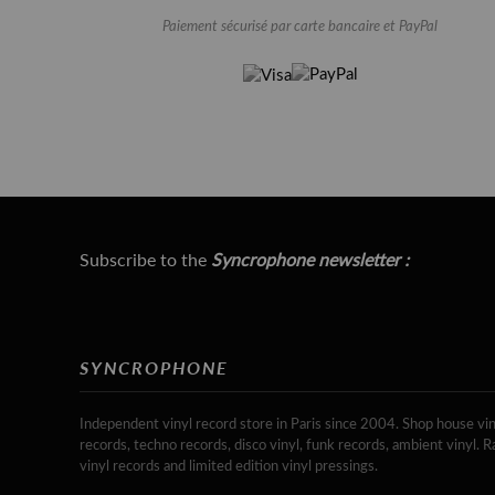
Paiement sécurisé par carte bancaire et PayPal
Subscribe to the
Syncrophone newsletter :
SYNCROPHONE
Independent vinyl record store in Paris since 2004. Shop house vin
records, techno records, disco vinyl, funk records, ambient vinyl. R
vinyl records and limited edition vinyl pressings.