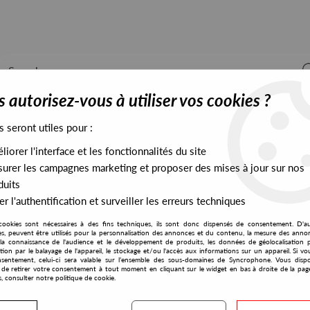
 autorisez-vous à utiliser vos cookies ?
s seront utiles pour :
iorer l'interface et les fonctionnalités du site
ALL STOCK
EXCLUSIVES
PRESALES EXCLUSIVES
urer les campagnes marketing et proposer des mises à jour sur nos
duits
r l'authentification et surveiller les erreurs techniques
ght & Shadow
cookies sont nécessaires à des fins techniques, ils sont donc dispensés de consentement. D'a
Rush Hour
res, peuvent être utilisés pour la personnalisation des annonces et du contenu, la mesure des anno
la connaissance de l'audience et le développement de produits, les données de géolocalisation p
Manabu Nagayama
cation par le balayage de l'appareil, le stockage et/ou l'accès aux informations sur un appareil. Si 
sentement, celui-ci sera valable sur l’ensemble des sous-domaines de Syncrophone. Vous disp
Light & Shadow
té de retirer votre consentement à tout moment en cliquant sur le widget en bas à droite de la pag
s, consulter notre politique de cookie.
18
,
00
€
incl. taxes