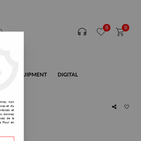
0
0
DJ EQUIPMENT
DIGITAL
utres, non
nces et du
récises et
vous donnez
osez de la
e. Pour en