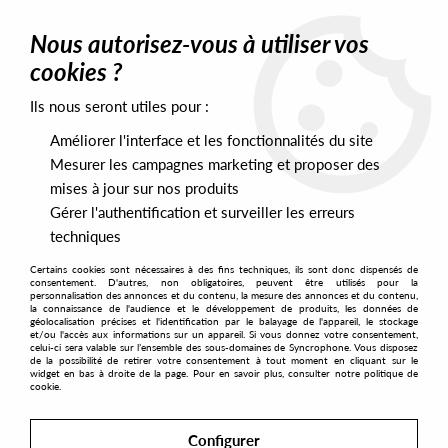
0
Nous autorisez-vous à utiliser vos
cookies ?
Ils nous seront utiles pour :
Home
>
Artists
>
Simoncino
>
Simoncino feat. Robert Owens
“Resurrection” part three
Améliorer l'interface et les fonctionnalités du site
Mesurer les campagnes marketing et proposer des
mises à jour sur nos produits
Gérer l'authentification et surveiller les erreurs
techniques
Certains cookies sont nécessaires à des fins techniques, ils sont donc dispensés de
consentement. D'autres, non obligatoires, peuvent être utilisés pour la
personnalisation des annonces et du contenu, la mesure des annonces et du contenu,
la connaissance de l'audience et le développement de produits, les données de
géolocalisation précises et l'identification par le balayage de l'appareil, le stockage
et/ou l'accès aux informations sur un appareil. Si vous donnez votre consentement,
celui-ci sera valable sur l’ensemble des sous-domaines de Syncrophone. Vous disposez
de la possibilité de retirer votre consentement à tout moment en cliquant sur le
widget en bas à droite de la page. Pour en savoir plus, consulter notre politique de
cookie.
Configurer