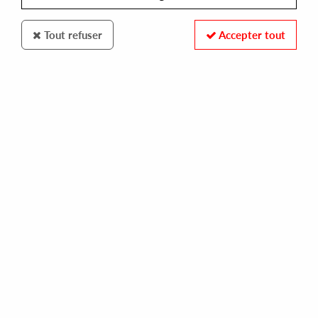
Tout refuser
Accepter tout
Skylax classic
Simoncino feat. Robert Owens
“Resurrection” part three
13
,
00
€
incl. taxes
REF. :
LAXC12
Pre-order now !
Tracks