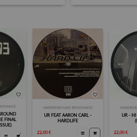
ISTANCE
UNDERGROUND RESISTANCE
UNDERGR
GROUND
UR FEAT AARON CARL -
UR - H
HE FINAL
HARDLIFE
(
ISSUE)
22,00 €
22,00 €