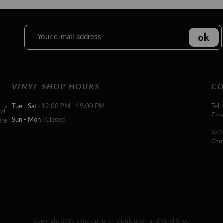
VINYL SHOP HOURS
CO
Tue - Sat :
12:00 PM - 19:00 PM
Tel:
yl
Ema
Sun - Mon :
Closed
are
WOR
Chr
Copyright 2025 Syncrophone - Distribution and Vinyl Shop