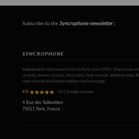
Subscribe to the
Syncrophone newsletter :
SYNCROPHONE
Independent vinyl record store in Paris since 2004. Shop house vin
records, techno records, disco vinyl, funk records, ambient vinyl. R
vinyl records and limited edition vinyl pressings.
4.9
- 161 Google reviews
4 Rue des Taillandiers
75011 Paris, France