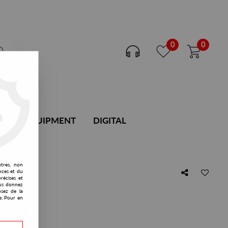
0
0
DJ EQUIPMENT
DIGITAL
utres, non
nces et du
récises et
vous donnez
osez de la
s)
e. Pour en