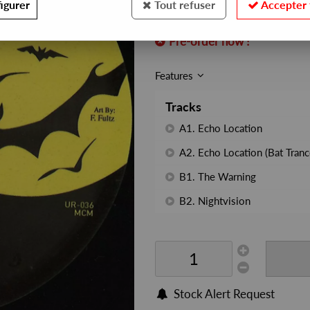
igurer
Tout refuser
Accepter 
REF. :
UR036R
Pre-order now !
Features
Tracks
A1. Echo Location
A2. Echo Location (Bat Tranc
B1. The Warning
B2. Nightvision
Stock Alert Request