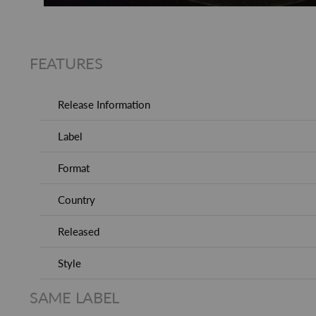
FEATURES
Release Information
Label
Format
Country
Released
Style
SAME LABEL