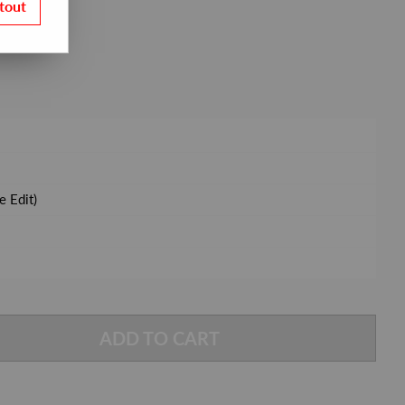
tout
e Edit)
ADD TO CART