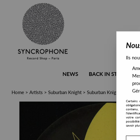
Nous
Ils nou
Amél
NEWS
BACK IN STOCK
Mes
pro
Gére
Home
>
Artists
>
Suburban Knight
>
Suburban Knight - By Nig
Certains 
obligatoi
contenu, 
l'identifi
votre con
possibili
savoir plu