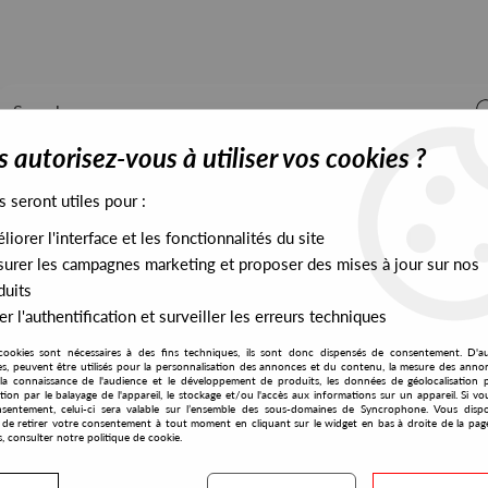
 autorisez-vous à utiliser vos cookies ?
s seront utiles pour :
iorer l'interface et les fonctionnalités du site
ALL STOCK
EXCLUSIVES
PRESALES EXCLUSIVES
urer les campagnes marketing et proposer des mises à jour sur nos
duits
r l'authentification et surveiller les erreurs techniques
ht EP ( 2021 Repress)
cookies sont nécessaires à des fins techniques, ils sont donc dispensés de consentement. D'a
Underground Resistance
res, peuvent être utilisés pour la personnalisation des annonces et du contenu, la mesure des anno
la connaissance de l'audience et le développement de produits, les données de géolocalisation p
Suburban Knight
cation par le balayage de l'appareil, le stockage et/ou l'accès aux informations sur un appareil. Si 
sentement, celui-ci sera valable sur l’ensemble des sous-domaines de Syncrophone. Vous disp
By Night EP ( 2021 Repres
té de retirer votre consentement à tout moment en cliquant sur le widget en bas à droite de la pag
s, consulter notre politique de cookie.
20
,
00
€
incl. taxes