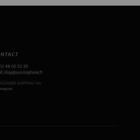
NTACT
 01 48 05 35 30
il: shop@syncrophone.fr
LDWIDE SHIPPING VIA
onopost