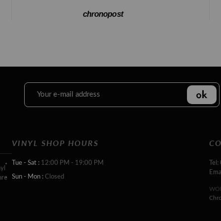
chronopost
VINYL SHOP HOURS
CO
Tue - Sat :
12:00 PM - 19:00 PM
Tel:
yl
Ema
Sun - Mon :
Closed
are
WOR
Chr