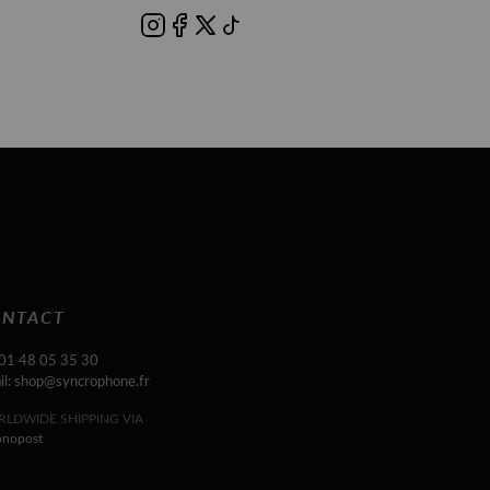
NTACT
 01 48 05 35 30
il: shop@syncrophone.fr
LDWIDE SHIPPING VIA
onopost