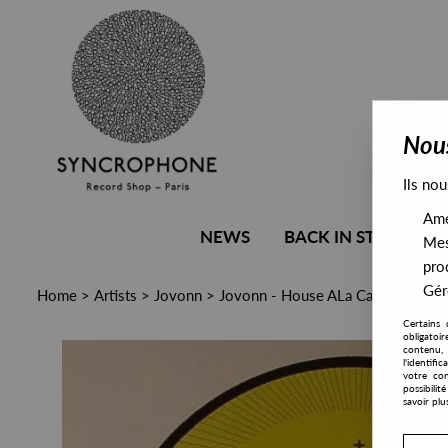
Nous
Ils nou
Amél
NEWS
BACK IN STOCK
Mes
pro
Gére
Home
>
Artists
>
Jovonn
>
Jovonn - House ALa Carte
Certains 
obligatoi
contenu, 
l'identifi
votre con
possibili
savoir plu