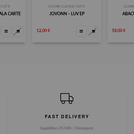
 CUTS
CLONE CLASSIC CUTS
CLONE
ALA CARTE
JOVONN - LUV EP
ABACU
12,00 €
18,00 €
FAST DELIVERY
Expédition 24/48h : Chronopost