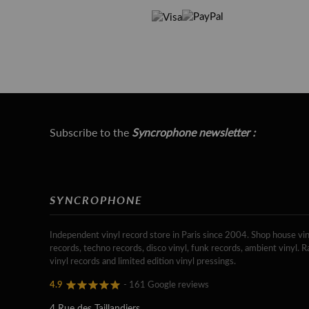
Subscribe to the
Syncrophone newsletter :
SYNCROPHONE
Independent vinyl record store in Paris since 2004. Shop house vin
records, techno records, disco vinyl, funk records, ambient vinyl. R
vinyl records and limited edition vinyl pressings.
4.9
- 161 Google reviews
4 Rue des Taillandiers