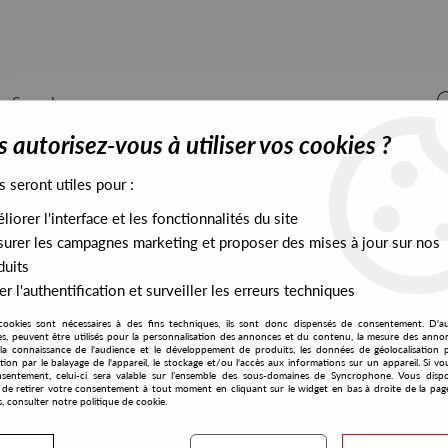
 autorisez-vous à utiliser vos cookies ?
s seront utiles pour :
iorer l'interface et les fonctionnalités du site
ALL STOCK
EXCLUSIVES
PRESALES EXCLUSIVES
urer les campagnes marketing et proposer des mises à jour sur nos
duits
r l'authentification et surveiller les erreurs techniques
cookies sont nécessaires à des fins techniques, ils sont donc dispensés de consentement. D'a
Clone Classic Cuts
res, peuvent être utilisés pour la personnalisation des annonces et du contenu, la mesure des anno
la connaissance de l'audience et le développement de produits, les données de géolocalisation p
Jovonn
cation par le balayage de l'appareil, le stockage et/ou l'accès aux informations sur un appareil. Si 
sentement, celui-ci sera valable sur l’ensemble des sous-domaines de Syncrophone. Vous disp
House ALa Carte
té de retirer votre consentement à tout moment en cliquant sur le widget en bas à droite de la pag
s, consulter notre politique de cookie.
12
,
00
€
incl. taxes