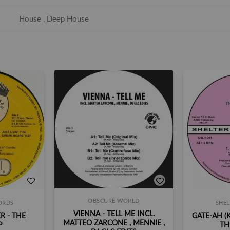
House , Deep House
OBSCURE WORLD
ORDS
SHEL
VIENNA - TELL ME INCL.
R - THE
GATE-AH (
MATTEO ZARCONE , MENNIE ,
P
TH