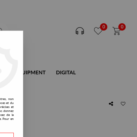
0
0
DJ EQUIPMENT
DIGITAL
utres, non
nces et du
récises et
vous donnez
osez de la
e. Pour en