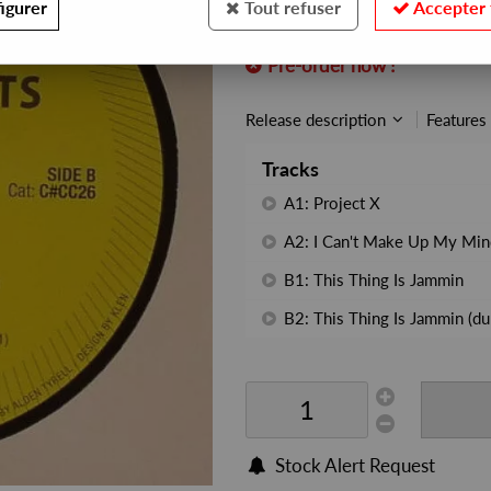
igurer
Tout refuser
Accepter 
REF. :
CCC026
Pre-order now !
Release description
Features
Tracks
A1: Project X
A2: I Can't Make Up My Min
B1: This Thing Is Jammin
B2: This Thing Is Jammin (du
Stock Alert Request