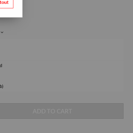
tout
d
b)
ADD TO CART