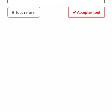
Tout refuser
Accepter tout
Clone Classic Cuts
Jovonn
Goldtones
30
,
00
€
incl. taxes
REF. :
CCC027LP
Pre-order now !
Tracks