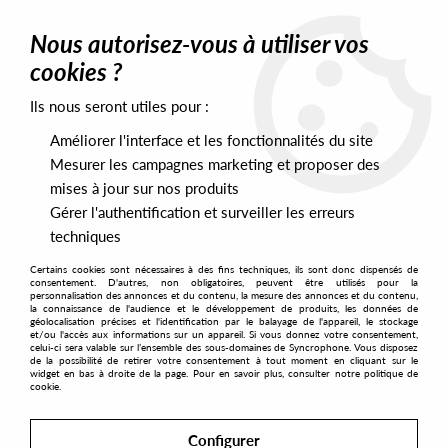
0
Nous autorisez-vous à utiliser vos
cookies ?
Ils nous seront utiles pour :
Home
>
Artists
>
Jovonn
>
Jovonn - Goldtones
Améliorer l'interface et les fonctionnalités du site
Mesurer les campagnes marketing et proposer des
mises à jour sur nos produits
Gérer l'authentification et surveiller les erreurs
techniques
Certains cookies sont nécessaires à des fins techniques, ils sont donc dispensés de
consentement. D'autres, non obligatoires, peuvent être utilisés pour la
personnalisation des annonces et du contenu, la mesure des annonces et du contenu,
la connaissance de l'audience et le développement de produits, les données de
géolocalisation précises et l'identification par le balayage de l'appareil, le stockage
et/ou l'accès aux informations sur un appareil. Si vous donnez votre consentement,
celui-ci sera valable sur l’ensemble des sous-domaines de Syncrophone. Vous disposez
de la possibilité de retirer votre consentement à tout moment en cliquant sur le
widget en bas à droite de la page. Pour en savoir plus, consulter notre politique de
cookie.
Configurer