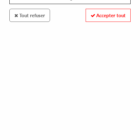
Tout refuser
Accepter tout
Skylax classic
Carlos Nilmmns
B.L.U.E.
10
,
00
€
incl. taxes
REF. :
LAXC3
In stock
Tracks
A1: Moments Of Happiness
A1: I Thought I Had You