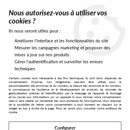
0
Nous autorisez-vous à utiliser vos
cookies ?
Ils nous seront utiles pour :
Home
>
Genres
>
House
>
Carlos Nilmmns - B.L.U.E.
Améliorer l'interface et les fonctionnalités du site
Mesurer les campagnes marketing et proposer des
mises à jour sur nos produits
Gérer l'authentification et surveiller les erreurs
techniques
Certains cookies sont nécessaires à des fins techniques, ils sont donc dispensés de
consentement. D'autres, non obligatoires, peuvent être utilisés pour la
personnalisation des annonces et du contenu, la mesure des annonces et du contenu,
la connaissance de l'audience et le développement de produits, les données de
géolocalisation précises et l'identification par le balayage de l'appareil, le stockage
et/ou l'accès aux informations sur un appareil. Si vous donnez votre consentement,
celui-ci sera valable sur l’ensemble des sous-domaines de Syncrophone. Vous disposez
de la possibilité de retirer votre consentement à tout moment en cliquant sur le
widget en bas à droite de la page. Pour en savoir plus, consulter notre politique de
cookie.
Configurer