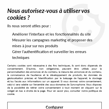
0
Nous autorisez-vous à utiliser vos
cookies ?
Ils nous seront utiles pour :
Home
>
Artists
>
Channel One
>
Channel One - Technicolor
Améliorer l'interface et les fonctionnalités du site
Mesurer les campagnes marketing et proposer des
mises à jour sur nos produits
Gérer l'authentification et surveiller les erreurs
techniques
Certains cookies sont nécessaires à des fins techniques, ils sont donc dispensés de
consentement. D'autres, non obligatoires, peuvent être utilisés pour la
personnalisation des annonces et du contenu, la mesure des annonces et du contenu,
la connaissance de l'audience et le développement de produits, les données de
géolocalisation précises et l'identification par le balayage de l'appareil, le stockage
et/ou l'accès aux informations sur un appareil. Si vous donnez votre consentement,
celui-ci sera valable sur l’ensemble des sous-domaines de Syncrophone. Vous disposez
de la possibilité de retirer votre consentement à tout moment en cliquant sur le
widget en bas à droite de la page. Pour en savoir plus, consulter notre politique de
cookie.
Configurer