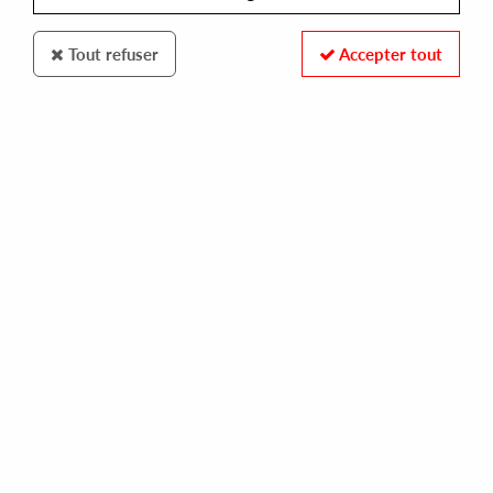
Tout refuser
Accepter tout
Metroplex
Channel One
Technicolor
16
,
00
€
incl. taxes
REF. :
M-003
Pre-order now !
Tracks