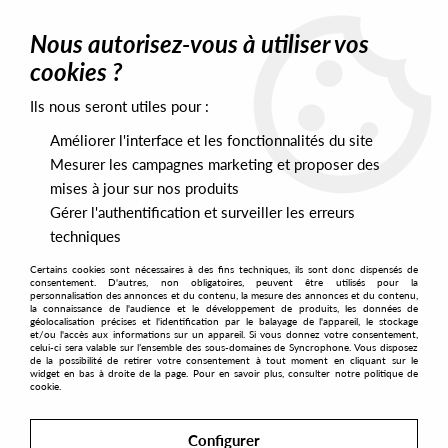
0
Nous autorisez-vous à utiliser vos
cookies ?
Ils nous seront utiles pour :
Home
>
Artists
>
Robert Hood
>
The Vision Aka Robert Hood -
Spectral Nomad (Remastered)
Améliorer l'interface et les fonctionnalités du site
Mesurer les campagnes marketing et proposer des
mises à jour sur nos produits
Gérer l'authentification et surveiller les erreurs
techniques
Certains cookies sont nécessaires à des fins techniques, ils sont donc dispensés de
consentement. D'autres, non obligatoires, peuvent être utilisés pour la
personnalisation des annonces et du contenu, la mesure des annonces et du contenu,
la connaissance de l'audience et le développement de produits, les données de
géolocalisation précises et l'identification par le balayage de l'appareil, le stockage
et/ou l'accès aux informations sur un appareil. Si vous donnez votre consentement,
celui-ci sera valable sur l’ensemble des sous-domaines de Syncrophone. Vous disposez
de la possibilité de retirer votre consentement à tout moment en cliquant sur le
widget en bas à droite de la page. Pour en savoir plus, consulter notre politique de
cookie.
Configurer