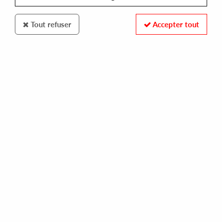
Tout refuser
Accepter tout
Metroplex
The Vision Aka Robert Hood
Spectral Nomad (Remastered)
16
,
00
€
incl. taxes
REF. :
M-025
Pre-order now !
Tracks