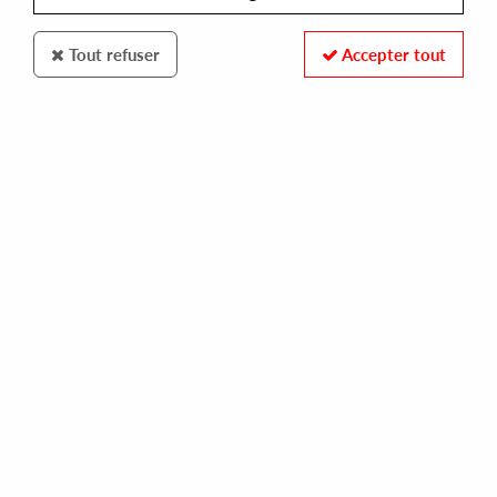
Tout refuser
Accepter tout
Sushitech
Delano Smith
An Odyssey (Sushitech 15th Anniversary reissue)
50
,
00
€
incl. taxes
REF. :
SUSH17
In stock
Tracks