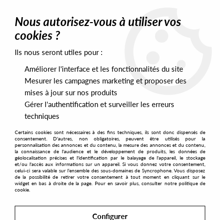
0
Nous autorisez-vous à utiliser vos
cookies ?
Ils nous seront utiles pour :
Home
>
Artists
>
Delano Smith
>
Delano Smith - An Odyssey
(Sushitech 15th Anniversary reissue)
Améliorer l'interface et les fonctionnalités du site
Mesurer les campagnes marketing et proposer des
mises à jour sur nos produits
Gérer l'authentification et surveiller les erreurs
techniques
Certains cookies sont nécessaires à des fins techniques, ils sont donc dispensés de
consentement. D'autres, non obligatoires, peuvent être utilisés pour la
personnalisation des annonces et du contenu, la mesure des annonces et du contenu,
la connaissance de l'audience et le développement de produits, les données de
géolocalisation précises et l'identification par le balayage de l'appareil, le stockage
et/ou l'accès aux informations sur un appareil. Si vous donnez votre consentement,
celui-ci sera valable sur l’ensemble des sous-domaines de Syncrophone. Vous disposez
de la possibilité de retirer votre consentement à tout moment en cliquant sur le
widget en bas à droite de la page. Pour en savoir plus, consulter notre politique de
cookie.
Configurer