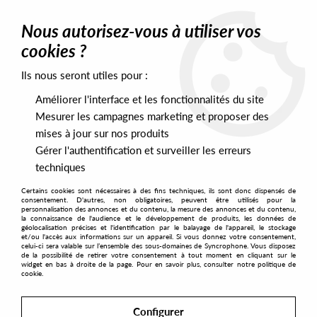
0
Nous autorisez-vous à utiliser vos
cookies ?
Ils nous seront utiles pour :
Home
>
Artists
>
Delano Smith
>
Delano Smith/Brian Kage - Keep
'Em Movin' EP
Améliorer l'interface et les fonctionnalités du site
Mesurer les campagnes marketing et proposer des
mises à jour sur nos produits
Gérer l'authentification et surveiller les erreurs
techniques
Certains cookies sont nécessaires à des fins techniques, ils sont donc dispensés de
consentement. D'autres, non obligatoires, peuvent être utilisés pour la
personnalisation des annonces et du contenu, la mesure des annonces et du contenu,
la connaissance de l'audience et le développement de produits, les données de
géolocalisation précises et l'identification par le balayage de l'appareil, le stockage
et/ou l'accès aux informations sur un appareil. Si vous donnez votre consentement,
celui-ci sera valable sur l’ensemble des sous-domaines de Syncrophone. Vous disposez
de la possibilité de retirer votre consentement à tout moment en cliquant sur le
widget en bas à droite de la page. Pour en savoir plus, consulter notre politique de
cookie.
Configurer