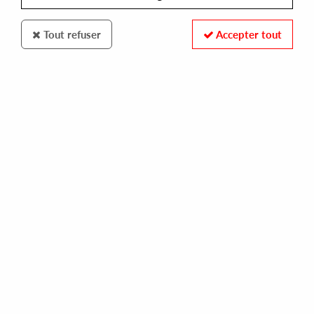
Tout refuser
Accepter tout
Michigander
Delano Smith/Brian Kage
Keep 'Em Movin' EP
18
,
00
€
incl. taxes
REF. :
MM-07
Pre-order now !
Tracks