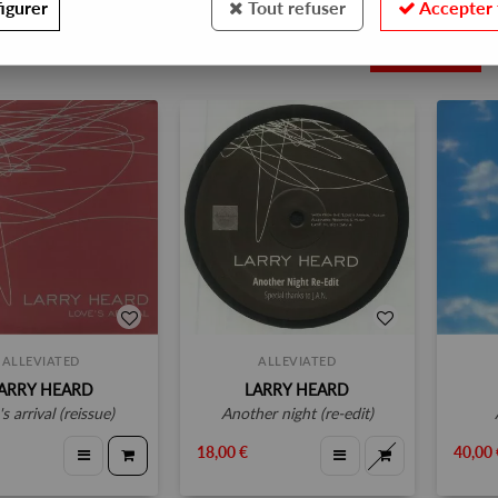
igurer
Tout refuser
Accepter 
15
ALLEVIATED
ALLEVIATED
ARRY HEARD
LARRY HEARD
's arrival (reissue)
another night (re-edit)
18,00 €
40,00 