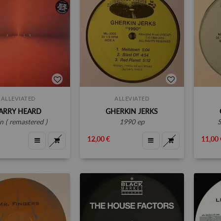
ALLEVIATED
ALLEVIATED
ARRY HEARD
GHERKIN JERKS
ien ( remastered )
1990 ep
12,00 €
11,00 