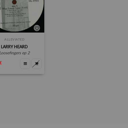
ALLEVIATED
LARRY HEARD
loosefingers ep 2
€