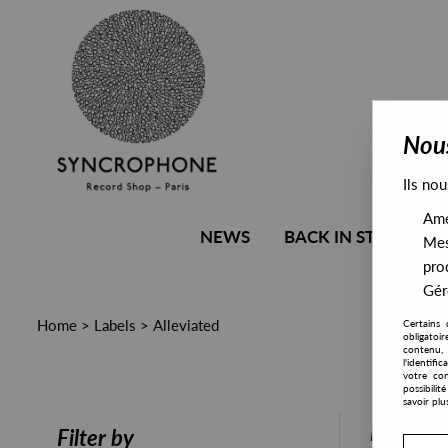
Nous
Ils nou
Amél
NEWS
BACK IN STOCK
Mes
pro
Gére
Home
>
Labels
>
Alleviated
Certains 
obligatoi
contenu, 
l'identifi
votre con
possibili
savoir plu
PRESALE
Filter by