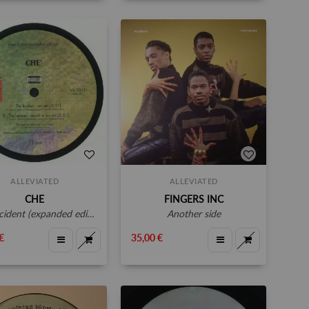
ALLEVIATED
ALLEVIATED
CHE
FINGERS INC
cident (expanded edition)
another side
€
35,00 €