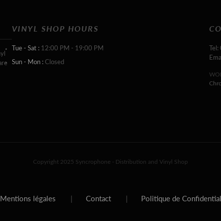
VINYL SHOP HOURS
CO
Tue - Sat :
12:00 PM - 19:00 PM
Tel:
yl
Ema
Sun - Mon :
Closed
are
WOR
Chr
Copyright 2025 Syncrophone - Distribution and Vinyl Shop
Mentions légales
|
Contact
|
Politique de Confidentia