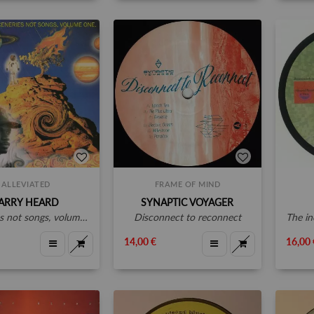
ALLEVIATED
FRAME OF MIND
ARRY HEARD
SYNAPTIC VOYAGER
s not songs, volume 1
disconnect to reconnect
the in
14,00 €
16,00 