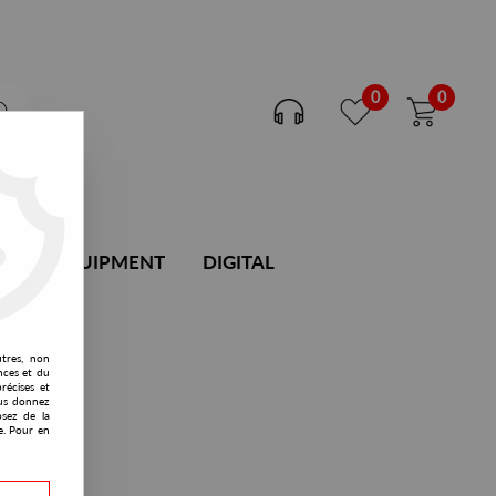
0
0
DJ EQUIPMENT
DIGITAL
utres, non
nces et du
récises et
vous donnez
osez de la
e. Pour en