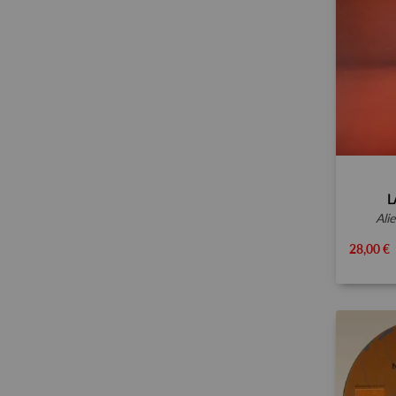
L
al
28,00 €