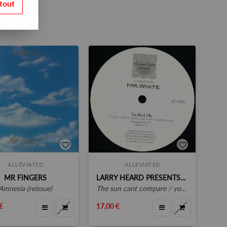
tout
ALLEVIATED
ALLEVIATED
MR FINGERS
LARRY HEARD PRESENTS MR WHITE
amnesia (reissue)
the sun cant compare / you rock me
€
17,00 €