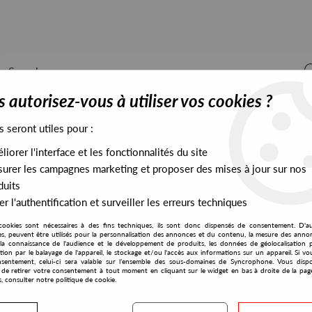
 autorisez-vous à utiliser vos cookies ?
s seront utiles pour :
iorer l'interface et les fonctionnalités du site
ALL STOCK
EXCLUSIVES
PRESALES EXCLUSIVES
urer les campagnes marketing et proposer des mises à jour sur nos
duits
r l'authentification et surveiller les erreurs techniques
cookies sont nécessaires à des fins techniques, ils sont donc dispensés de consentement. D'a
res, peuvent être utilisés pour la personnalisation des annonces et du contenu, la mesure des anno
la connaissance de l'audience et le développement de produits, les données de géolocalisation p
Alleviated
cation par le balayage de l'appareil, le stockage et/ou l'accès aux informations sur un appareil. Si 
sentement, celui-ci sera valable sur l’ensemble des sous-domaines de Syncrophone. Vous disp
té de retirer votre consentement à tout moment en cliquant sur le widget en bas à droite de la pag
s, consulter notre politique de cookie.
S EXCLUSIVES