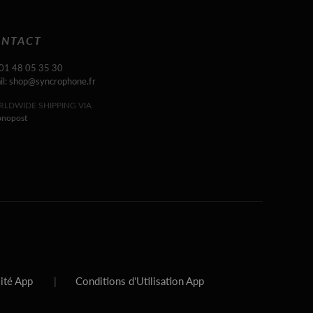
NTACT
 01 48 05 35 30
il: shop@syncrophone.fr
LDWIDE SHIPPING VIA
onopost
lité App
|
Conditions d'Utilisation App