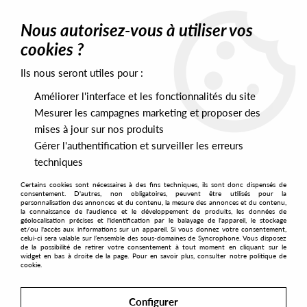
0
Nous autorisez-vous à utiliser vos
cookies ?
Ils nous seront utiles pour :
Home
>
Labels
>
Tangible Assets
Améliorer l'interface et les fonctionnalités du site
Tangible Assets
Mesurer les campagnes marketing et proposer des
mises à jour sur nos produits
Gérer l'authentification et surveiller les erreurs
SORT & FILTER
techniques
Certains cookies sont nécessaires à des fins techniques, ils sont donc dispensés de
PRESALES EXCLUSIVES
consentement. D'autres, non obligatoires, peuvent être utilisés pour la
personnalisation des annonces et du contenu, la mesure des annonces et du contenu,
la connaissance de l'audience et le développement de produits, les données de
géolocalisation précises et l'identification par le balayage de l'appareil, le stockage
8
et/ou l'accès aux informations sur un appareil. Si vous donnez votre consentement,
celui-ci sera valable sur l’ensemble des sous-domaines de Syncrophone. Vous disposez
de la possibilité de retirer votre consentement à tout moment en cliquant sur le
widget en bas à droite de la page. Pour en savoir plus, consulter notre politique de
cookie.
Configurer