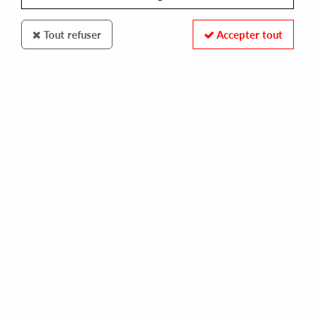
Tout refuser
Accepter tout
TANGIBLE ASSETS
STOJCHE
asset 007
10,00 €