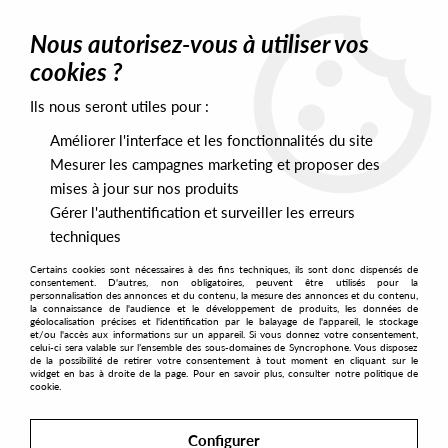
0
Nous autorisez-vous à utiliser vos
cookies ?
Ils nous seront utiles pour :
Home
>
Artists
>
Ron Trent
>
Ron Trent - Lift Off Part One
Améliorer l'interface et les fonctionnalités du site
Mesurer les campagnes marketing et proposer des
mises à jour sur nos produits
Gérer l'authentification et surveiller les erreurs
techniques
Certains cookies sont nécessaires à des fins techniques, ils sont donc dispensés de
consentement. D'autres, non obligatoires, peuvent être utilisés pour la
personnalisation des annonces et du contenu, la mesure des annonces et du contenu,
la connaissance de l'audience et le développement de produits, les données de
géolocalisation précises et l'identification par le balayage de l'appareil, le stockage
et/ou l'accès aux informations sur un appareil. Si vous donnez votre consentement,
celui-ci sera valable sur l’ensemble des sous-domaines de Syncrophone. Vous disposez
de la possibilité de retirer votre consentement à tout moment en cliquant sur le
widget en bas à droite de la page. Pour en savoir plus, consulter notre politique de
cookie.
Configurer