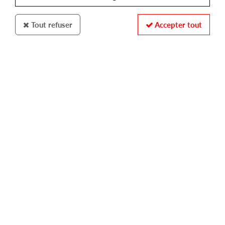
Tout refuser
Accepter tout
Rush Hour
Ron Trent
Lift Off Part One
35
,
00
€
incl. taxes
REF. :
RHMC006-1
Pre-order now !
Tracks