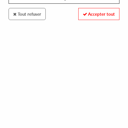
Tout refuser
Accepter tout
Toy Tonics
Sam Ruffillo
Italianissimo EP: Extended Mixes
11
,
00
€
incl. taxes
REF. :
TOYT124V
Pre-order now !
Tracks