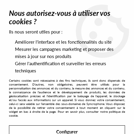
0
Nous autorisez-vous à utiliser vos
cookies ?
Ils nous seront utiles pour :
Home
>
Artists
>
Sam Ruffillo
>
Sam Ruffillo - Italianissimo EP:
Extended Mixes
Améliorer l'interface et les fonctionnalités du site
Mesurer les campagnes marketing et proposer des
mises à jour sur nos produits
Gérer l'authentification et surveiller les erreurs
techniques
Certains cookies sont nécessaires à des fins techniques, ils sont donc dispensés de
consentement. D'autres, non obligatoires, peuvent être utilisés pour la
personnalisation des annonces et du contenu, la mesure des annonces et du contenu,
la connaissance de l'audience et le développement de produits, les données de
géolocalisation précises et l'identification par le balayage de l'appareil, le stockage
et/ou l'accès aux informations sur un appareil. Si vous donnez votre consentement,
celui-ci sera valable sur l’ensemble des sous-domaines de Syncrophone. Vous disposez
de la possibilité de retirer votre consentement à tout moment en cliquant sur le
widget en bas à droite de la page. Pour en savoir plus, consulter notre politique de
cookie.
Configurer