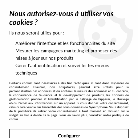
0
Nous autorisez-vous à utiliser vos
cookies ?
Ils nous seront utiles pour :
Home
>
Artists
>
Don Carlos
>
Don Carlos - Mediterraneo
Améliorer l'interface et les fonctionnalités du site
Mesurer les campagnes marketing et proposer des
mises à jour sur nos produits
Gérer l'authentification et surveiller les erreurs
techniques
Certains cookies sont nécessaires à des fins techniques, ils sont donc dispensés de
consentement. D'autres, non obligatoires, peuvent être utilisés pour la
personnalisation des annonces et du contenu, la mesure des annonces et du contenu,
la connaissance de l'audience et le développement de produits, les données de
géolocalisation précises et l'identification par le balayage de l'appareil, le stockage
et/ou l'accès aux informations sur un appareil. Si vous donnez votre consentement,
celui-ci sera valable sur l’ensemble des sous-domaines de Syncrophone. Vous disposez
de la possibilité de retirer votre consentement à tout moment en cliquant sur le
widget en bas à droite de la page. Pour en savoir plus, consulter notre politique de
cookie.
Configurer