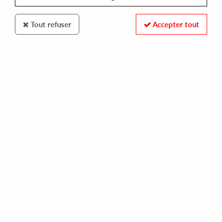
Tout refuser
Accepter tout
Groovin Records
Don Carlos
Mediterraneo
15
,
00
€
incl. taxes
REF. :
GR-12105
Pre-order now !
Tracks