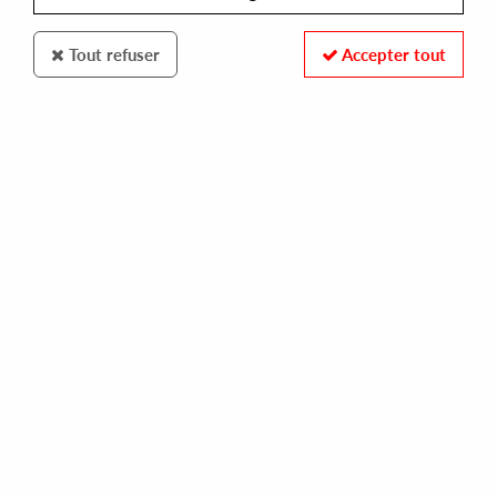
Tout refuser
Accepter tout
Groovin Records
Shafty
Deep Inside (Of You) (reissue)
15
,
00
€
incl. taxes
REF. :
GR-1210
Pre-order now !
Tracks
A1: Deep Inside Of You (Soul Trance)