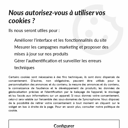
0
Nous autorisez-vous à utiliser vos
cookies ?
Ils nous seront utiles pour :
Home
>
Genres
>
House
>
Shafty - Deep Inside (Of You) (reissue)
Améliorer l'interface et les fonctionnalités du site
Mesurer les campagnes marketing et proposer des
mises à jour sur nos produits
Gérer l'authentification et surveiller les erreurs
techniques
Certains cookies sont nécessaires à des fins techniques, ils sont donc dispensés de
consentement. D'autres, non obligatoires, peuvent être utilisés pour la
personnalisation des annonces et du contenu, la mesure des annonces et du contenu,
la connaissance de l'audience et le développement de produits, les données de
géolocalisation précises et l'identification par le balayage de l'appareil, le stockage
et/ou l'accès aux informations sur un appareil. Si vous donnez votre consentement,
celui-ci sera valable sur l’ensemble des sous-domaines de Syncrophone. Vous disposez
de la possibilité de retirer votre consentement à tout moment en cliquant sur le
widget en bas à droite de la page. Pour en savoir plus, consulter notre politique de
cookie.
Configurer