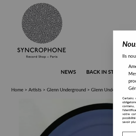
Nous
Ils nou
Amél
NEWS
BACK IN STOCK
Mes
pro
Gére
Home
>
Artists
>
Glenn Underground
>
Glenn Underground - 
Certains 
obligatoi
contenu, 
l'identifi
votre con
possibili
savoir plu