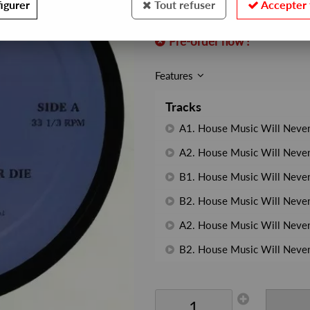
igurer
Tout refuser
Accepter 
REF. :
GR-1221
Pre-order now !
Features
Tracks
A1. House Music Will Never 
A2. House Music Will Never
B1. House Music Will Never
B2. House Music Will Never 
A2. House Music Will Never
B2. House Music Will Never 