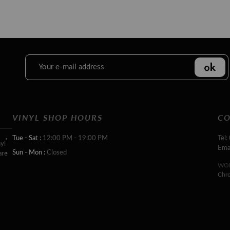
VINYL SHOP HOURS
CO
Tue - Sat :
12:00 PM - 19:00 PM
Tel:
yl
Ema
Sun - Mon :
Closed
are
WOR
Chr