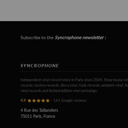
Subscribe to the
Syncrophone newsletter :
SYNCROPHONE
Independent vinyl record store in Paris since 2004. Shop house vin
records, techno records, disco vinyl, funk records, ambient vinyl. R
vinyl records and limited edition vinyl pressings.
4.9
- 161 Google reviews
4 Rue des Taillandiers
75011 Paris, France