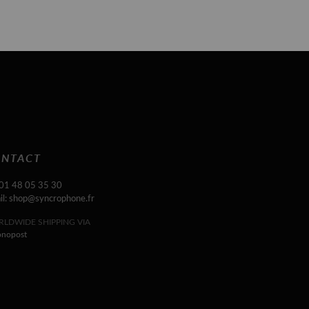
NTACT
 01 48 05 35 30
il: shop@syncrophone.fr
LDWIDE SHIPPING VIA
onopost