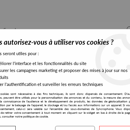
 autorisez-vous à utiliser vos cookies ?
s seront utiles pour :
iorer l'interface et les fonctionnalités du site
ALL STOCK
EXCLUSIVES
PRESALES EXCLUSIVES
urer les campagnes marketing et proposer des mises à jour sur nos
duits
r l'authentification et surveiller les erreurs techniques
House Music Will Never Die
cookies sont nécessaires à des fins techniques, ils sont donc dispensés de consentement. D'a
Groovin Records
res, peuvent être utilisés pour la personnalisation des annonces et du contenu, la mesure des anno
la connaissance de l'audience et le développement de produits, les données de géolocalisation p
Glenn Underground
cation par le balayage de l'appareil, le stockage et/ou l'accès aux informations sur un appareil. Si 
sentement, celui-ci sera valable sur l’ensemble des sous-domaines de Syncrophone. Vous disp
House Music Will Never D
té de retirer votre consentement à tout moment en cliquant sur le widget en bas à droite de la pag
s, consulter notre politique de cookie.
14
,
00
€
incl. taxes