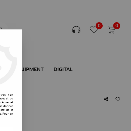
0
0
DJ EQUIPMENT
DIGITAL
utres, non
nces et du
récises et
vous donnez
osez de la
ie
e. Pour en