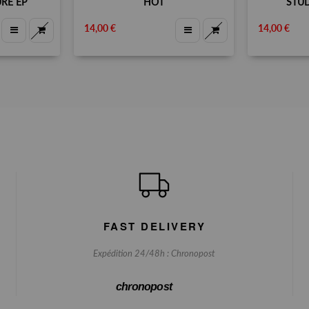
RE EP
HOT
STUD
14,00 €
14,00 €
FAST DELIVERY
Expédition 24/48h : Chronopost
chronopost