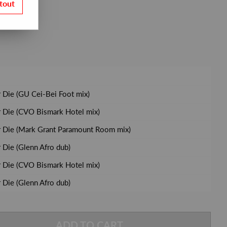
tout
Die (GU Cei-Bei Foot mix)
 Die (CVO Bismark Hotel mix)
 Die (Mark Grant Paramount Room mix)
Die (Glenn Afro dub)
 Die (CVO Bismark Hotel mix)
Die (Glenn Afro dub)
ADD TO CART