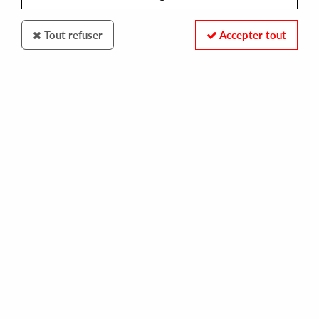
Tout refuser
Accepter tout
Groovin Records
Osunlade
Momma's Groove
18
,
00
€
incl. taxes
REF. :
GR1267
In stock
Tracks