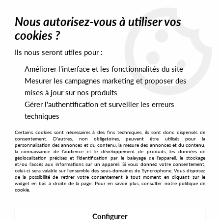
0
Nous autorisez-vous à utiliser vos
cookies ?
Ils nous seront utiles pour :
Home
>
Artists
>
Osunlade
>
Osunlade - Momma's Groove
Améliorer l'interface et les fonctionnalités du site
Mesurer les campagnes marketing et proposer des
mises à jour sur nos produits
Gérer l'authentification et surveiller les erreurs
techniques
Certains cookies sont nécessaires à des fins techniques, ils sont donc dispensés de
consentement. D'autres, non obligatoires, peuvent être utilisés pour la
personnalisation des annonces et du contenu, la mesure des annonces et du contenu,
la connaissance de l'audience et le développement de produits, les données de
géolocalisation précises et l'identification par le balayage de l'appareil, le stockage
et/ou l'accès aux informations sur un appareil. Si vous donnez votre consentement,
celui-ci sera valable sur l’ensemble des sous-domaines de Syncrophone. Vous disposez
de la possibilité de retirer votre consentement à tout moment en cliquant sur le
widget en bas à droite de la page. Pour en savoir plus, consulter notre politique de
cookie.
Configurer