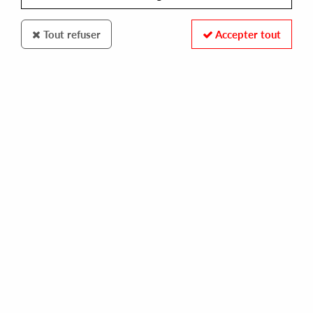
Tout refuser
Accepter tout
100% SECURE PAYMENT
Paiement sécurisé par carte bancaire et PayPal
FAST DELIVERY
Expédition 24/48h : Chronopost