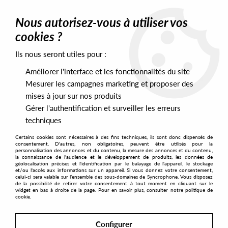
0
Nous autorisez-vous à utiliser vos
cookies ?
Ils nous seront utiles pour :
Home
>
Labels
>
Bamboo Shows
Améliorer l'interface et les fonctionnalités du site
Bamboo Shows
Mesurer les campagnes marketing et proposer des
mises à jour sur nos produits
Gérer l'authentification et surveiller les erreurs
SORT & FILTER
techniques
Certains cookies sont nécessaires à des fins techniques, ils sont donc dispensés de
PRESALES EXCLUSIVES
consentement. D'autres, non obligatoires, peuvent être utilisés pour la
personnalisation des annonces et du contenu, la mesure des annonces et du contenu,
la connaissance de l'audience et le développement de produits, les données de
géolocalisation précises et l'identification par le balayage de l'appareil, le stockage
No match found
et/ou l'accès aux informations sur un appareil. Si vous donnez votre consentement,
celui-ci sera valable sur l’ensemble des sous-domaines de Syncrophone. Vous disposez
de la possibilité de retirer votre consentement à tout moment en cliquant sur le
widget en bas à droite de la page. Pour en savoir plus, consulter notre politique de
cookie.
Configurer