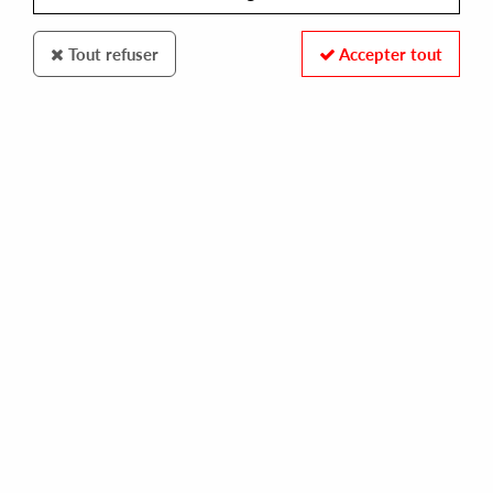
Tout refuser
Accepter tout
DISTANT WATERS
EMI OMAR /SANS SUCRE
keepers of the ruins ep
14,00 €