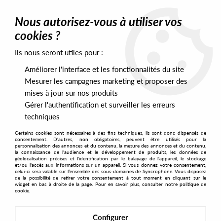
0
Nous autorisez-vous à utiliser vos
cookies ?
Ils nous seront utiles pour :
Home
>
Labels
>
Distant Waters
Améliorer l'interface et les fonctionnalités du site
Distant Waters
Mesurer les campagnes marketing et proposer des
mises à jour sur nos produits
Gérer l'authentification et surveiller les erreurs
SORT & FILTER
techniques
Certains cookies sont nécessaires à des fins techniques, ils sont donc dispensés de
PRESALES EXCLUSIVES
consentement. D'autres, non obligatoires, peuvent être utilisés pour la
personnalisation des annonces et du contenu, la mesure des annonces et du contenu,
la connaissance de l'audience et le développement de produits, les données de
géolocalisation précises et l'identification par le balayage de l'appareil, le stockage
1
et/ou l'accès aux informations sur un appareil. Si vous donnez votre consentement,
celui-ci sera valable sur l’ensemble des sous-domaines de Syncrophone. Vous disposez
de la possibilité de retirer votre consentement à tout moment en cliquant sur le
widget en bas à droite de la page. Pour en savoir plus, consulter notre politique de
cookie.
Configurer