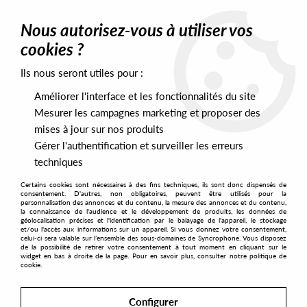
0
Nous autorisez-vous à utiliser vos
cookies ?
Ils nous seront utiles pour :
Home
>
Labels
>
Van Bonn Records
Améliorer l'interface et les fonctionnalités du site
Van Bonn Records
Mesurer les campagnes marketing et proposer des
mises à jour sur nos produits
Gérer l'authentification et surveiller les erreurs
SORT & FILTER
techniques
Certains cookies sont nécessaires à des fins techniques, ils sont donc dispensés de
PRESALES EXCLUSIVES
consentement. D'autres, non obligatoires, peuvent être utilisés pour la
personnalisation des annonces et du contenu, la mesure des annonces et du contenu,
la connaissance de l'audience et le développement de produits, les données de
géolocalisation précises et l'identification par le balayage de l'appareil, le stockage
2
et/ou l'accès aux informations sur un appareil. Si vous donnez votre consentement,
celui-ci sera valable sur l’ensemble des sous-domaines de Syncrophone. Vous disposez
de la possibilité de retirer votre consentement à tout moment en cliquant sur le
widget en bas à droite de la page. Pour en savoir plus, consulter notre politique de
cookie.
Configurer