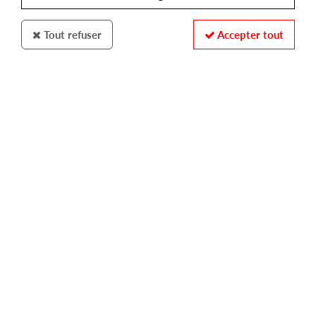
Tout refuser
Accepter tout
VAN BONN RECORDS
VAN BONN & UPWELLINGS
14,00 €