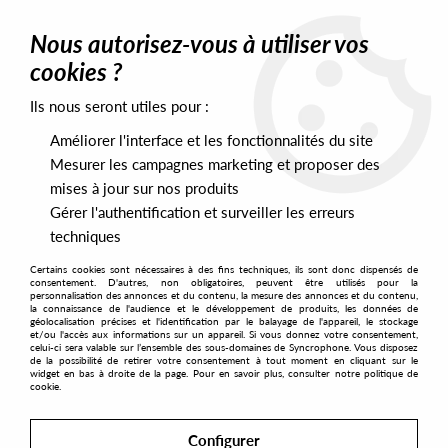
0
Nous autorisez-vous à utiliser vos
cookies ?
Ils nous seront utiles pour :
Home
>
Labels
>
Dill Dodos Recife
Améliorer l'interface et les fonctionnalités du site
Dill Dodos Recife
Mesurer les campagnes marketing et proposer des
mises à jour sur nos produits
Gérer l'authentification et surveiller les erreurs
SORT & FILTER
techniques
Certains cookies sont nécessaires à des fins techniques, ils sont donc dispensés de
PRESALES EXCLUSIVES
consentement. D'autres, non obligatoires, peuvent être utilisés pour la
personnalisation des annonces et du contenu, la mesure des annonces et du contenu,
la connaissance de l'audience et le développement de produits, les données de
géolocalisation précises et l'identification par le balayage de l'appareil, le stockage
1
et/ou l'accès aux informations sur un appareil. Si vous donnez votre consentement,
celui-ci sera valable sur l’ensemble des sous-domaines de Syncrophone. Vous disposez
de la possibilité de retirer votre consentement à tout moment en cliquant sur le
widget en bas à droite de la page. Pour en savoir plus, consulter notre politique de
cookie.
Configurer