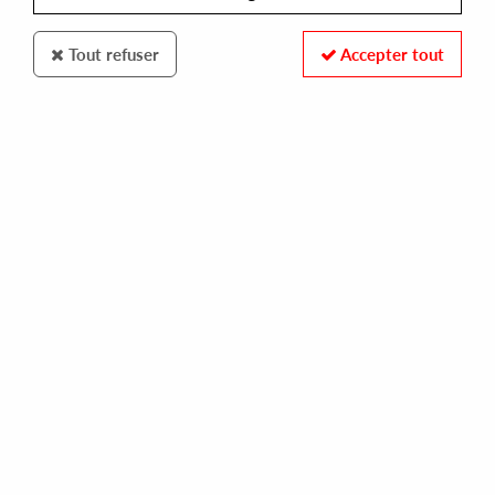
Tout refuser
Accepter tout
DILL DODOS RECIFE
FIRST EPOQUE
apocat files
12,00 €