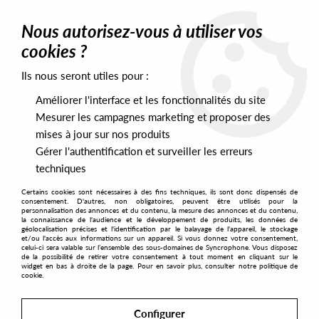
0
Nous autorisez-vous à utiliser vos
cookies ?
Ils nous seront utiles pour :
Home
>
Labels
>
59BEL
Améliorer l'interface et les fonctionnalités du site
59BEL
Mesurer les campagnes marketing et proposer des
mises à jour sur nos produits
Gérer l'authentification et surveiller les erreurs
SORT & FILTER
techniques
Certains cookies sont nécessaires à des fins techniques, ils sont donc dispensés de
PRESALES EXCLUSIVES
consentement. D'autres, non obligatoires, peuvent être utilisés pour la
personnalisation des annonces et du contenu, la mesure des annonces et du contenu,
la connaissance de l'audience et le développement de produits, les données de
géolocalisation précises et l'identification par le balayage de l'appareil, le stockage
4
et/ou l'accès aux informations sur un appareil. Si vous donnez votre consentement,
celui-ci sera valable sur l’ensemble des sous-domaines de Syncrophone. Vous disposez
de la possibilité de retirer votre consentement à tout moment en cliquant sur le
widget en bas à droite de la page. Pour en savoir plus, consulter notre politique de
cookie.
Configurer