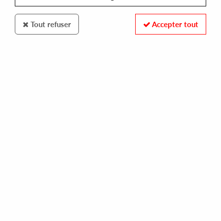
Tout refuser
Accepter tout
59BEL
SURFACE ACCESS
status.density/immersion thrust
14,00 €