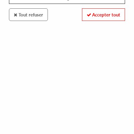
Tout refuser
Accepter tout
ON ROTATION
HYBRID MAN
overgrown echos
18,00 €