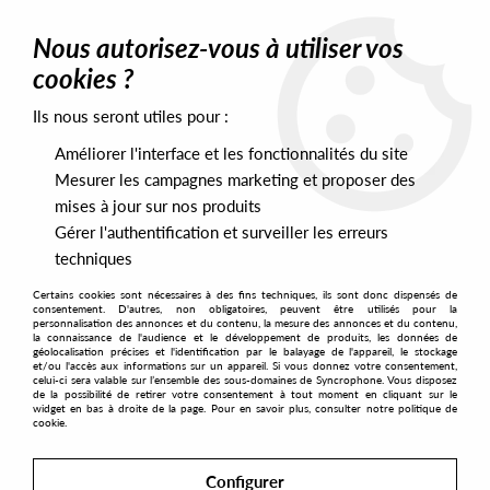
0
Nous autorisez-vous à utiliser vos
cookies ?
Ils nous seront utiles pour :
Home
>
Labels
>
On Rotation
Améliorer l'interface et les fonctionnalités du site
On Rotation
Mesurer les campagnes marketing et proposer des
mises à jour sur nos produits
Gérer l'authentification et surveiller les erreurs
SORT & FILTER
techniques
Certains cookies sont nécessaires à des fins techniques, ils sont donc dispensés de
PRESALES EXCLUSIVES
consentement. D'autres, non obligatoires, peuvent être utilisés pour la
personnalisation des annonces et du contenu, la mesure des annonces et du contenu,
la connaissance de l'audience et le développement de produits, les données de
géolocalisation précises et l'identification par le balayage de l'appareil, le stockage
2
et/ou l'accès aux informations sur un appareil. Si vous donnez votre consentement,
celui-ci sera valable sur l’ensemble des sous-domaines de Syncrophone. Vous disposez
de la possibilité de retirer votre consentement à tout moment en cliquant sur le
widget en bas à droite de la page. Pour en savoir plus, consulter notre politique de
cookie.
Configurer