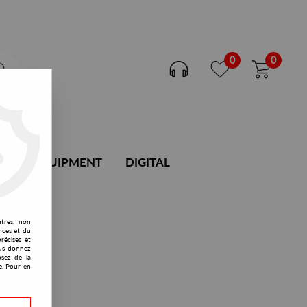
0
0
DJ EQUIPMENT
DIGITAL
utres, non
nces et du
récises et
vous donnez
osez de la
e. Pour en