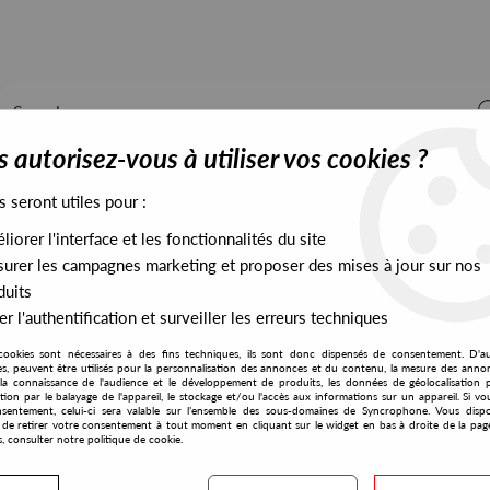
 autorisez-vous à utiliser vos cookies ?
s seront utiles pour :
iorer l'interface et les fonctionnalités du site
ALL STOCK
EXCLUSIVES
PRESALES EXCLUSIVES
urer les campagnes marketing et proposer des mises à jour sur nos
duits
r l'authentification et surveiller les erreurs techniques
cookies sont nécessaires à des fins techniques, ils sont donc dispensés de consentement. D'a
res, peuvent être utilisés pour la personnalisation des annonces et du contenu, la mesure des anno
la connaissance de l'audience et le développement de produits, les données de géolocalisation p
Oyster Ass
cation par le balayage de l'appareil, le stockage et/ou l'accès aux informations sur un appareil. Si 
sentement, celui-ci sera valable sur l’ensemble des sous-domaines de Syncrophone. Vous disp
té de retirer votre consentement à tout moment en cliquant sur le widget en bas à droite de la pag
s, consulter notre politique de cookie.
S EXCLUSIVES