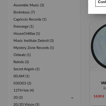
Conf
Assemble Music (3)
Brokntoys (7)
Capriccio Records (1)
Freerange (1)
HouseOnWax (1)
Music Institute Detroit (3)
Mystery Zone Records (1)
Orbeatz (1)
Rekids (3)
Secret Angels (1)
00:AM (1)
VA
030303 (2)
i
12TH Isle (4)
14,00 €
20 (2)
20/20 Vision (3)