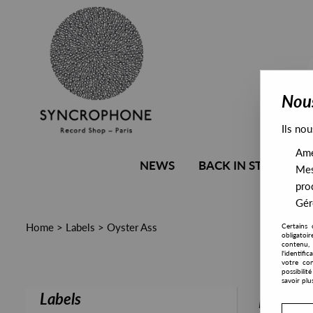
Nous
Ils nou
Amél
NEWS
BACK IN STOCK
Mes
pro
Gére
Home
>
Labels
>
Oyster Ass
Certains 
obligatoi
contenu, 
l'identifi
votre con
possibili
savoir plu
Labels
PRESALE