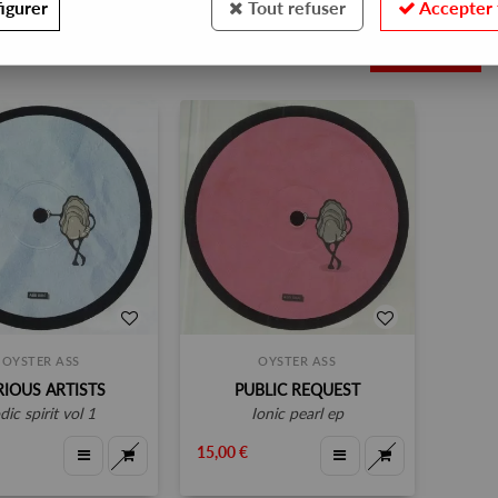
igurer
Tout refuser
Accepter 
2
OYSTER ASS
OYSTER ASS
RIOUS ARTISTS
PUBLIC REQUEST
odic spirit vol 1
ionic pearl ep
15,00 €